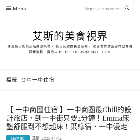
S
Menu
k
i
p
艾斯的美食視界
t
o
熱愛新事物的水瓶座愛吃鬼， 也喜歡旅遊也愛拍照， 如果有甚麼需要可以直接
c
跟我聯繫，請洽→ BLUEICE0205@GMAIL.COM
o
n
t
標籤:
台中一中住宿
e
n
t
【 一中商圈住宿 】一中商圈最Chill的設
計旅店，到一中街只要2分鐘！Emma床
墊舒服到不想起床！葉綠宿．一中漫走
艾斯
2025-11-12
【台中市】