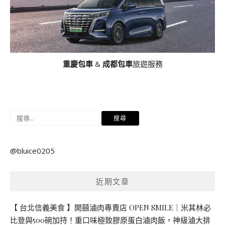
重慶包車
&
成都包車
旅遊服務
搜
尋
關
@bluice0205
鍵
字:
近期文章
【 台北信義美食 】開囍滷肉專賣店 OPEN SMILE｜米其林必
比登與500碗加持！重口味極致膠原蛋白滷肉飯，神級滷大排