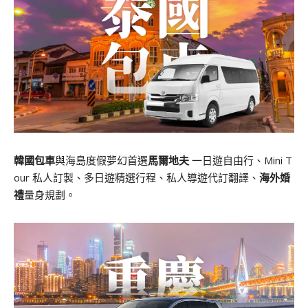
韓國包車
與海島度假夢幻首選
馬爾地夫
一日遊自由行、Mini T
our 私人訂製、多日遊精選行程、私人導遊代訂翻譯、
海外婚
禮
量身規劃。