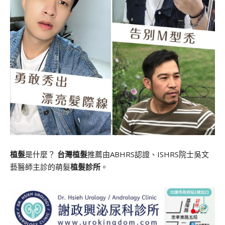
植髮
是什麼？
台灣植髮
推薦由ABHRS認證、ISHRS院士吳文
藝醫師主診的萌髮
植髮診所
。