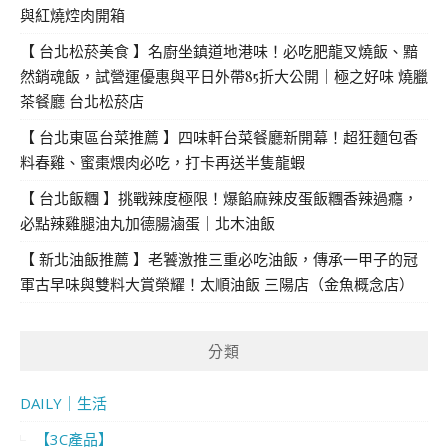
與紅燒焢肉開箱
【 台北松菸美食 】名廚坐鎮道地港味！必吃肥龍叉燒飯、黯
然銷魂飯，試營運優惠與平日外帶85折大公開｜極之好味 燒臘
茶餐廳 台北松菸店
【 台北東區台菜推薦 】四味軒台菜餐廳新開幕！超狂麵包香
料春雞、蜜棗煨肉必吃，打卡再送半隻龍蝦
【 台北飯糰 】挑戰辣度極限！爆餡麻辣皮蛋飯糰香辣過癮，
必點辣雞腿油丸加德腸滷蛋｜北木油飯
【 新北油飯推薦 】老饕激推三重必吃油飯，傳承一甲子的冠
軍古早味與雙料大賞榮耀！太順油飯 三陽店（金魚概念店）
分類
DAILY｜生活
【3C產品】