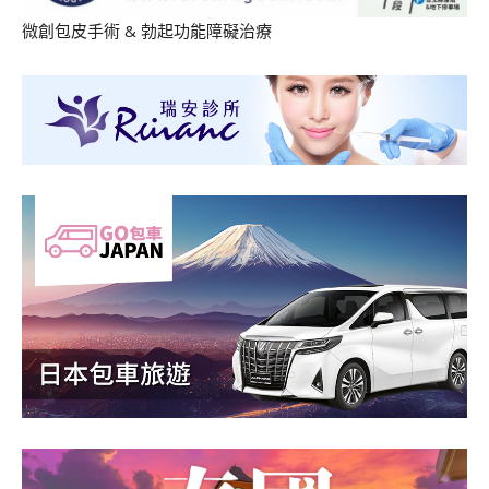
微創包皮手術
&
勃起功能障礙治療