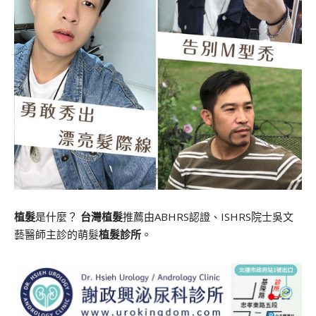
植髮
是什麼？
台灣植髮
推薦由ABHRS認證、ISHRS院士吳文
藝醫師主診的萌髮
植髮診所
。