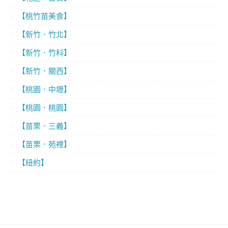
【桃竹苗美食】
【新竹．竹北】
【新竹．竹科】
【新竹．關西】
【桃園．中壢】
【桃園．桃園】
【苗栗．三義】
【苗栗．苑裡】
【紐約】