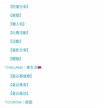
【好康分享】
【展覽】
【懶人包】
【比賽活動】
【活動】
【電影分享】
【體驗】
THAILAND｜泰生活
【曼谷看屋趣】
【曼谷美食】
【曼谷飯店】
TOURISM｜旅遊