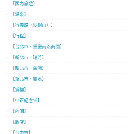
【國內旅遊】
【溫泉】
【行義路（紗帽山）】
【行程】
【台北市．重慶南路商圈】
【新北市．瑞芳】
【新北市．蘆洲】
【新北市．雙溪】
【賞櫻】
【中正紀念堂】
【內湖】
【飯店】
【台中市】