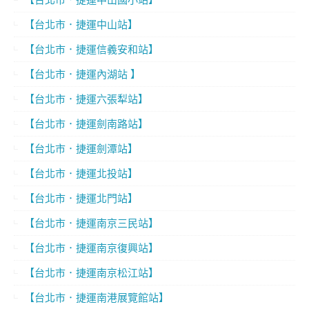
【台北市．捷運中山站】
【台北市．捷運信義安和站】
【台北市．捷運內湖站 】
【台北市．捷運六張犁站】
【台北市．捷運劍南路站】
【台北市．捷運劍潭站】
【台北市．捷運北投站】
【台北市．捷運北門站】
【台北市．捷運南京三民站】
【台北市．捷運南京復興站】
【台北市．捷運南京松江站】
【台北市．捷運南港展覽館站】