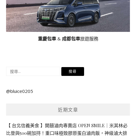
重慶包車
&
成都包車
旅遊服務
搜
尋
關
@bluice0205
鍵
字:
近期文章
【 台北信義美食 】開囍滷肉專賣店 OPEN SMILE｜米其林必
比登與500碗加持！重口味極致膠原蛋白滷肉飯，神級滷大排