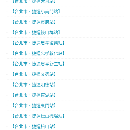
【台北市．捷運大直站】
【台北市．捷運小南門站】
【台北市．捷運市府站】
【台北市．捷運後山埤站】
【台北市．捷運忠孝復興站】
【台北市．捷運忠孝敦化站】
【台北市．捷運忠孝新生站】
【台北市．捷運文德站】
【台北市．捷運明德站】
【台北市．捷運東湖站】
【台北市．捷運東門站】
【台北市．捷運松山機場站】
【台北市．捷運松山站】