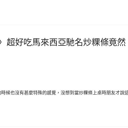
室〉超好吃馬來西亞馳名炒粿條竟然
的時候也沒有甚麼特殊的感覺，沒想到當炒粿條上桌時朋友才說這