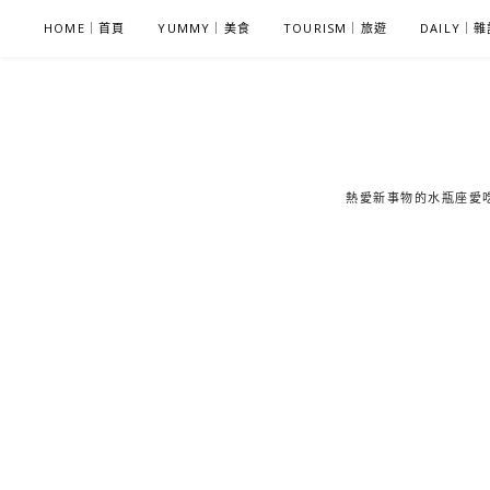
S
HOME｜首頁
YUMMY｜美食
TOURISM｜旅遊
DAILY｜
k
i
p
t
o
c
熱愛新事物的水瓶座愛吃鬼
o
n
t
e
n
t