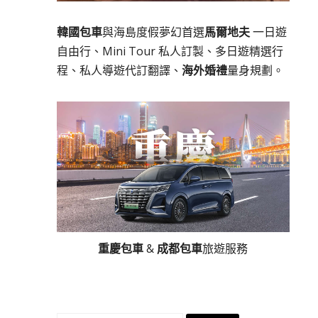
韓國包車
與海島度假夢幻首選
馬爾地夫
一日遊
自由行、Mini Tour 私人訂製、多日遊精選行
程、私人導遊代訂翻譯、
海外婚禮
量身規劃。
重慶包車
&
成都包車
旅遊服務