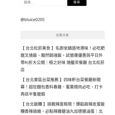
搜
尋
關
@bluice0205
鍵
字:
近期文章
【 台北松菸美食 】名廚坐鎮道地港味！必吃肥
龍叉燒飯、黯然銷魂飯，試營運優惠與平日外
帶85折大公開｜極之好味 燒臘茶餐廳 台北松菸
店
【 台北東區台菜推薦 】四味軒台菜餐廳新開
幕！超狂麵包香料春雞、蜜棗煨肉必吃，打卡
再送半隻龍蝦
【 台北飯糰 】挑戰辣度極限！爆餡麻辣皮蛋飯
糰香辣過癮，必點辣雞腿油丸加德腸滷蛋｜北