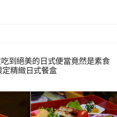
1次吃到絕美的日式便當竟然是素食
限定精緻日式餐盒