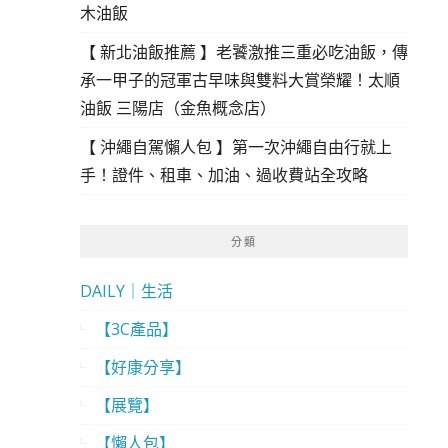
木油飯
【 新北油飯推薦 】老饕激推三重必吃油飯，傳
承一甲子的冠軍古早味與雙料大賞榮耀！太順
油飯 三陽店（金魚概念店）
【 沖繩自駕懶人包 】第一次沖繩自由行就上
手！證件、租車、加油、過收費站全攻略
分類
DAILY｜生活
【3C產品】
【好康分享】
【展覽】
【懶人包】