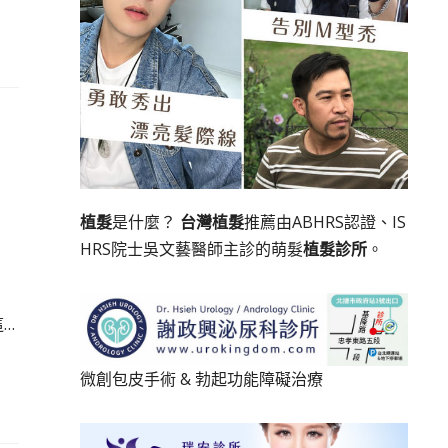
植髮
是什麼？
台灣植髮
推薦由ABHRS認證、IS
HRS院士吳文藝醫師主診的萌髮
植髮診所
。
…
微創包皮手術
&
勃起功能障礙治療