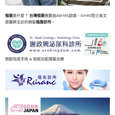
植髮
是什麼？
台灣植髮
推薦由ABHRS認證、ISHRS院士吳文
藝醫師主診的萌髮
植髮診所
。
微創包皮手術
&
勃起功能障礙治療