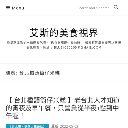
S
Menu
k
i
p
艾斯的美食視界
t
o
熱愛新事物的水瓶座愛吃鬼， 也喜歡旅遊也愛拍照， 如果有甚麼需要可以直接
c
跟我聯繫，請洽→ BLUEICE0205@GMAIL.COM
o
n
t
標籤:
台北橋頭筒仔米糕
e
n
t
【 台北橋頭筒仔米糕 】老台北人才知道
的宵夜及早午餐，只營業從半夜1點到中
午喔！
艾斯
2022-05-03
【台北市．捷運大橋頭站】