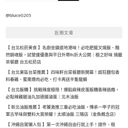
尋
關
@bluice0205
鍵
字:
近期文章
【 台北松菸美食 】名廚坐鎮道地港味！必吃肥龍叉燒飯、黯
然銷魂飯，試營運優惠與平日外帶85折大公開｜極之好味 燒臘
茶餐廳 台北松菸店
【 台北東區台菜推薦 】四味軒台菜餐廳新開幕！超狂麵包香
料春雞、蜜棗煨肉必吃，打卡再送半隻龍蝦
【 台北飯糰 】挑戰辣度極限！爆餡麻辣皮蛋飯糰香辣過癮，
必點辣雞腿油丸加德腸滷蛋｜北木油飯
【 新北油飯推薦 】老饕激推三重必吃油飯，傳承一甲子的冠
軍古早味與雙料大賞榮耀！太順油飯 三陽店（金魚概念店）
【 沖繩自駕懶人包 】第一次沖繩自由行就上手！證件、租