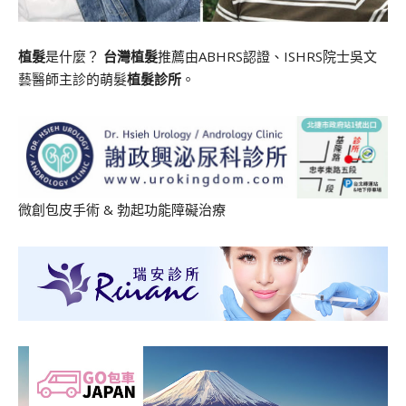
植髮
是什麼？
台灣植髮
推薦由ABHRS認證、ISHRS院士吳文
藝醫師主診的萌髮
植髮診所
。
微創包皮手術
&
勃起功能障礙治療