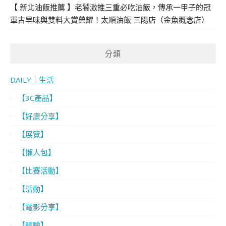
【 新北油飯推薦 】老饕激推三重必吃油飯，傳承一甲子的冠
軍古早味與雙料大賞榮耀！太順油飯 三陽店（金魚概念店）
分類
DAILY｜生活
【3C產品】
【好康分享】
【展覽】
【懶人包】
【比賽活動】
【活動】
【電影分享】
【體驗】