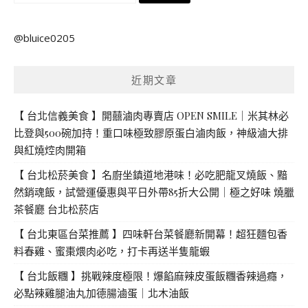
尋
關
@bluice0205
鍵
字:
近期文章
【 台北信義美食 】開囍滷肉專賣店 OPEN SMILE｜米其林必
比登與500碗加持！重口味極致膠原蛋白滷肉飯，神級滷大排
與紅燒焢肉開箱
【 台北松菸美食 】名廚坐鎮道地港味！必吃肥龍叉燒飯、黯
然銷魂飯，試營運優惠與平日外帶85折大公開｜極之好味 燒臘
茶餐廳 台北松菸店
【 台北東區台菜推薦 】四味軒台菜餐廳新開幕！超狂麵包香
料春雞、蜜棗煨肉必吃，打卡再送半隻龍蝦
【 台北飯糰 】挑戰辣度極限！爆餡麻辣皮蛋飯糰香辣過癮，
必點辣雞腿油丸加德腸滷蛋｜北木油飯