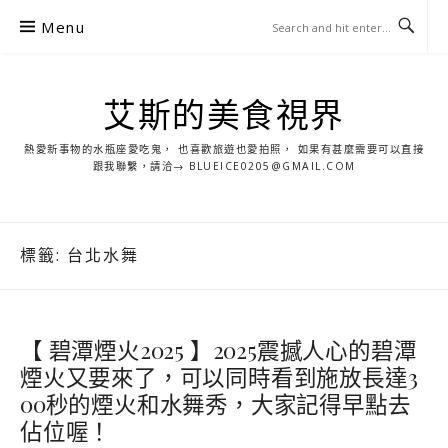
S
Menu
k
i
p
艾斯的美食視界
t
o
熱愛新事物的水瓶座愛吃鬼， 也喜歡旅遊也愛拍照， 如果有甚麼需要可以直接
c
跟我聯繫，請洽→ BLUEICE0205@GMAIL.COM
o
n
t
標籤:
台北水舞
e
n
t
【 碧潭煙火2025 】2025震撼人心的碧潭
煙火又要來了，可以同時看到施放長達3
00秒的煙火和水舞秀，大家記得早點去
佔位喔！