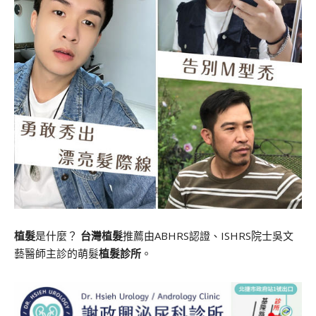
植髮
是什麼？
台灣植髮
推薦由ABHRS認證、ISHRS院士吳文
藝醫師主診的萌髮
植髮診所
。