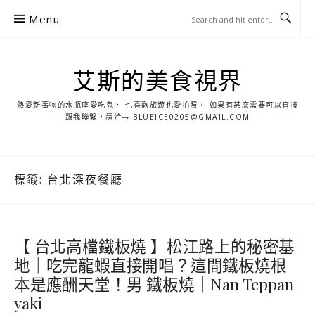
S
Menu
k
i
p
艾斯的美食視界
t
o
熱愛新事物的水瓶座愛吃鬼， 也喜歡旅遊也愛拍照， 如果有甚麼需要可以直接
c
跟我聯繫，請洽→ BLUEICE0205@GMAIL.COM
o
n
t
標籤:
台北深夜餐廳
e
n
t
【 台北高檔鐵板燒 】松江路上的秘密基
地｜吃完龍蝦直接開唱？這間鐵板燒根
本是應酬天堂！男 鐵板燒｜Nan Teppan
yaki