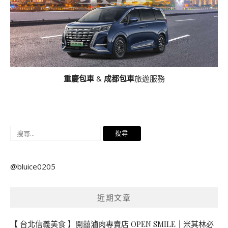
重慶包車
&
成都包車
旅遊服務
搜
尋
關
@bluice0205
鍵
字:
近期文章
【 台北信義美食 】開囍滷肉專賣店 OPEN SMILE｜米其林必