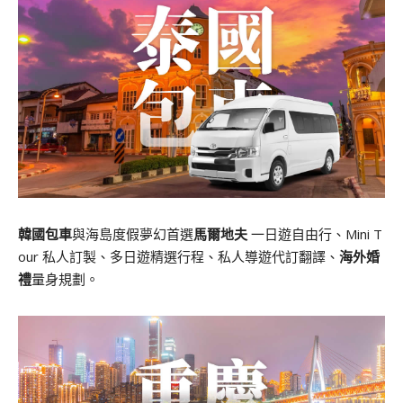
韓國包車
與海島度假夢幻首選
馬爾地夫
一日遊自由行、Mini T
our 私人訂製、多日遊精選行程、私人導遊代訂翻譯、
海外婚
禮
量身規劃。