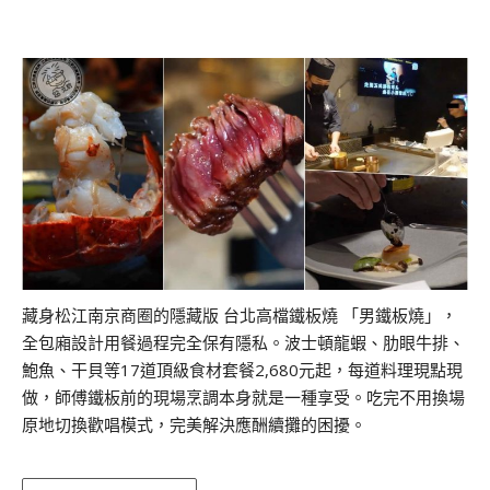
藏身松江南京商圈的隱藏版 台北高檔鐵板燒 「男鐵板燒」，
全包廂設計用餐過程完全保有隱私。波士頓龍蝦、肋眼牛排、
鮑魚、干貝等17道頂級食材套餐2,680元起，每道料理現點現
做，師傅鐵板前的現場烹調本身就是一種享受。吃完不用換場
原地切換歡唱模式，完美解決應酬續攤的困擾。