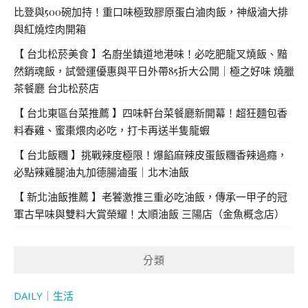
比登與500碗加持！重口味極致膠原蛋白滷肉飯，神級滷大排
與紅燒焢肉開箱
【 台北松菸美食 】名廚坐鎮道地港味！必吃肥龍叉燒飯、黯
然銷魂飯，試營運優惠與平日外帶85折大公開｜極之好味 燒臘
茶餐廳 台北松菸店
【 台北東區台菜推薦 】四味軒台菜餐廳新開幕！超狂麵包香
料春雞、蜜棗煨肉必吃，打卡再送半隻龍蝦
【 台北飯糰 】挑戰辣度極限！爆餡麻辣皮蛋飯糰香辣過癮，
必點辣雞腿油丸加德腸滷蛋｜北木油飯
【 新北油飯推薦 】老饕激推三重必吃油飯，傳承一甲子的冠
軍古早味與雙料大賞榮耀！太順油飯 三陽店（金魚概念店）
分類
DAILY｜生活