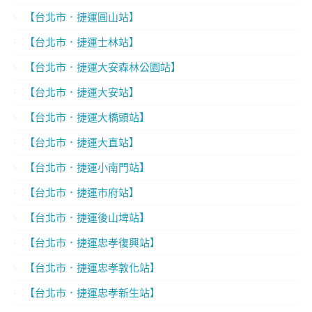
【台北市．捷運圓山站】
【台北市．捷運士林站】
【台北市．捷運大安森林公園站】
【台北市．捷運大安站】
【台北市．捷運大橋頭站】
【台北市．捷運大直站】
【台北市．捷運小南門站】
【台北市．捷運市府站】
【台北市．捷運後山埤站】
【台北市．捷運忠孝復興站】
【台北市．捷運忠孝敦化站】
【台北市．捷運忠孝新生站】