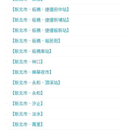
【新北市．板橋．捷運府中站】
【新北市．板橋．捷運新埔站】
【新北市．板橋．捷運板新站】
【新北市．板橋．裕民街】
【新北市．板橋車站】
【新北市．林口】
【新北市．樂華夜市】
【新北市．永和．頂溪站】
【新北市．永和】
【新北市．汐止】
【新北市．淡水】
【新北市．萬里】