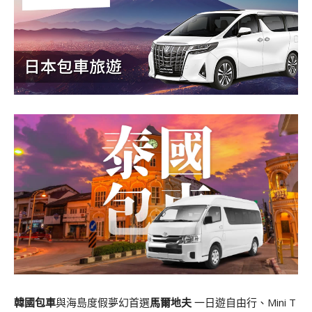
韓國包車
與海島度假夢幻首選
馬爾地夫
一日遊自由行、Mini T