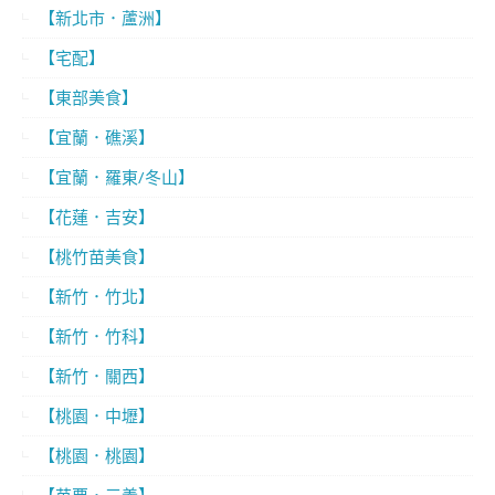
【新北市．蘆洲】
【宅配】
【東部美食】
【宜蘭．礁溪】
【宜蘭．羅東/冬山】
【花蓮．吉安】
【桃竹苗美食】
【新竹．竹北】
【新竹．竹科】
【新竹．關西】
【桃園．中壢】
【桃園．桃園】