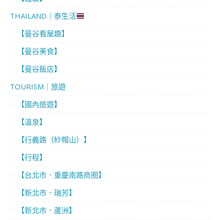
THAILAND｜泰生活
【曼谷看屋趣】
【曼谷美食】
【曼谷飯店】
TOURISM｜旅遊
【國內旅遊】
【溫泉】
【行義路（紗帽山）】
【行程】
【台北市．重慶南路商圈】
【新北市．瑞芳】
【新北市．蘆洲】