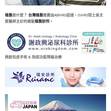
植髮
是什麼？
台灣植髮
推薦由ABHRS認證、ISHRS院士吳文
藝醫師主診的萌髮
植髮診所
。
微創包皮手術
&
勃起功能障礙治療