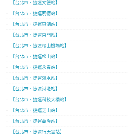
【台北市．捷運文德站】
【台北市．捷運明德站】
【台北市．捷運東湖站】
【台北市．捷運東門站】
【台北市．捷運松山機場站】
【台北市．捷運松山站】
【台北市．捷運永春站】
【台北市．捷運淡水站】
【台北市．捷運港墘站】
【台北市．捷運科技大樓站】
【台北市．捷運芝山站】
【台北市．捷運萬隆站】
【台北市．捷運行天宮站】