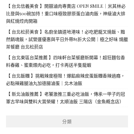
【 台北信義美食 】開囍滷肉專賣店 OPEN SMILE｜米其林必
比登與500碗加持！重口味極致膠原蛋白滷肉飯，神級滷大排
與紅燒焢肉開箱
【 台北松菸美食 】名廚坐鎮道地港味！必吃肥龍叉燒飯、黯
然銷魂飯，試營運優惠與平日外帶85折大公開｜極之好味 燒臘
茶餐廳 台北松菸店
【 台北東區台菜推薦 】四味軒台菜餐廳新開幕！超狂麵包香
料春雞、蜜棗煨肉必吃，打卡再送半隻龍蝦
【 台北飯糰 】挑戰辣度極限！爆餡麻辣皮蛋飯糰香辣過癮，
必點辣雞腿油丸加德腸滷蛋｜北木油飯
【 新北油飯推薦 】老饕激推三重必吃油飯，傳承一甲子的冠
軍古早味與雙料大賞榮耀！太順油飯 三陽店（金魚概念店）
分類