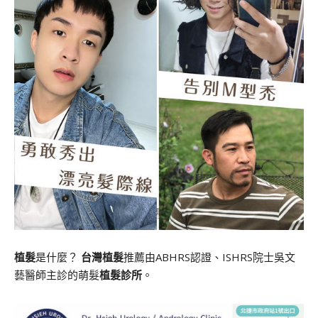
植髮
是什麼？
台灣植髮
推薦由ABHRS認證、ISHRS院士吳文
藝醫師主診的萌髮
植髮診所
。