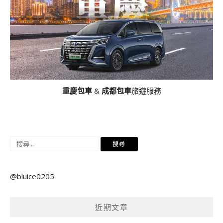
重慶包車
&
成都包車
旅遊服務
搜
尋
關
@bluice0205
鍵
字:
近期文章