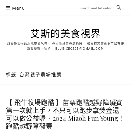
S
Menu
k
i
p
艾斯的美食視界
t
o
熱愛新事物的水瓶座愛吃鬼， 也喜歡旅遊也愛拍照， 如果有甚麼需要可以直接
c
跟我聯繫，請洽→ BLUEICE0205@GMAIL.COM
o
n
t
標籤:
台灣親子農場推薦
e
n
t
【 飛牛牧場跑酷 】苗栗跑酷越野障礙賽
第一次就上手，不只可以跑步拿獎金還
可以做公益喔．2024 Miaoli Fun Young！
跑酷越野障礙賽