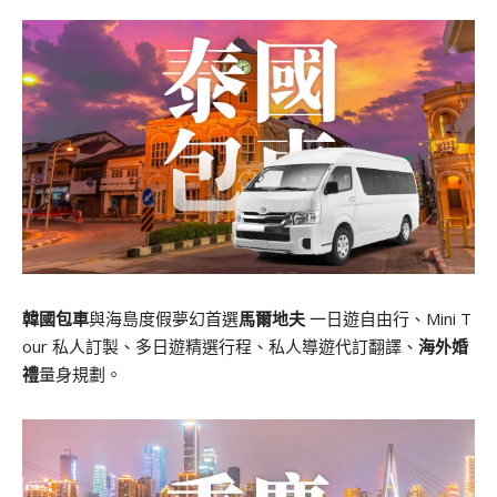
韓國包車
與海島度假夢幻首選
馬爾地夫
一日遊自由行、Mini T
our 私人訂製、多日遊精選行程、私人導遊代訂翻譯、
海外婚
禮
量身規劃。