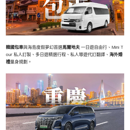
韓國包車
與海島度假夢幻首選
馬爾地夫
一日遊自由行、Mini T
our 私人訂製、多日遊精選行程、私人導遊代訂翻譯、
海外婚
禮
量身規劃。