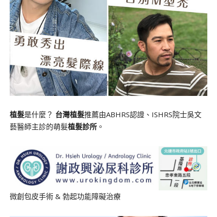
植髮
是什麼？
台灣植髮
推薦由ABHRS認證、ISHRS院士吳文
藝醫師主診的萌髮
植髮診所
。
微創包皮手術
&
勃起功能障礙治療