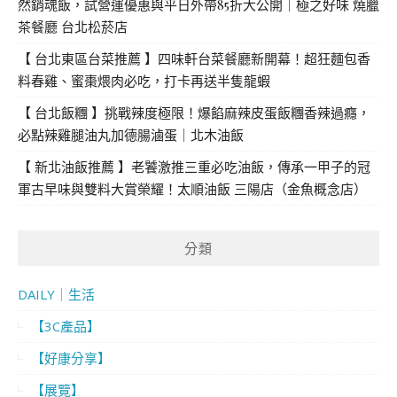
然銷魂飯，試營運優惠與平日外帶85折大公開｜極之好味 燒臘
茶餐廳 台北松菸店
【 台北東區台菜推薦 】四味軒台菜餐廳新開幕！超狂麵包香
料春雞、蜜棗煨肉必吃，打卡再送半隻龍蝦
【 台北飯糰 】挑戰辣度極限！爆餡麻辣皮蛋飯糰香辣過癮，
必點辣雞腿油丸加德腸滷蛋｜北木油飯
【 新北油飯推薦 】老饕激推三重必吃油飯，傳承一甲子的冠
軍古早味與雙料大賞榮耀！太順油飯 三陽店（金魚概念店）
分類
DAILY｜生活
【3C產品】
【好康分享】
【展覽】