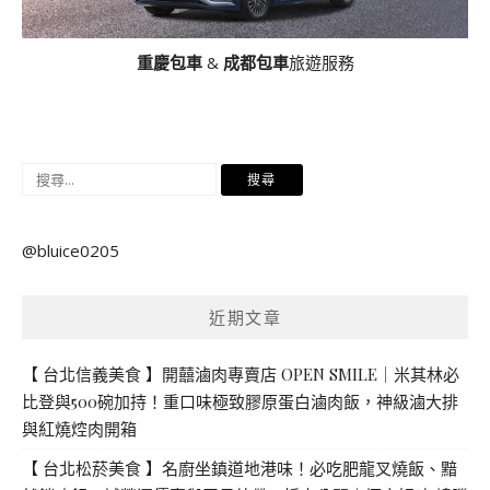
重慶包車
&
成都包車
旅遊服務
搜
尋
關
@bluice0205
鍵
字:
近期文章
【 台北信義美食 】開囍滷肉專賣店 OPEN SMILE｜米其林必
比登與500碗加持！重口味極致膠原蛋白滷肉飯，神級滷大排
與紅燒焢肉開箱
【 台北松菸美食 】名廚坐鎮道地港味！必吃肥龍叉燒飯、黯