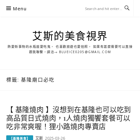
S
Menu
k
i
p
艾斯的美食視界
t
o
熱愛新事物的水瓶座愛吃鬼， 也喜歡旅遊也愛拍照， 如果有甚麼需要可以直接
c
跟我聯繫，請洽→ BLUEICE0205@GMAIL.COM
o
n
t
標籤:
基隆廟口必吃
e
n
t
【 基隆燒肉 】沒想到在基隆也可以吃到
高品質日式燒肉，1人燒肉獨饗套餐可以
吃非常爽喔！狸小路燒肉專賣店
艾斯
2025-03-26
【基隆美食】