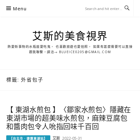
S
Menu
k
i
p
艾斯的美食視界
t
o
熱愛新事物的水瓶座愛吃鬼， 也喜歡旅遊也愛拍照， 如果有甚麼需要可以直接
c
跟我聯繫，請洽→ BLUEICE0205@GMAIL.COM
o
n
t
標籤:
外省包子
e
n
t
【 東湖水煎包 】〈鄒家水煎包〉隱藏在
東湖市場的超美味水煎包，麻辣豆腐包
和醬肉包令人吮指回味千百回
艾斯
2022-05-31
【台北市．捷運東湖站】