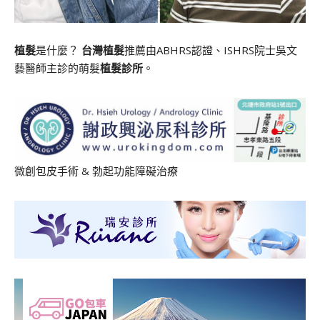
植髮
是什麼？
台灣植髮
推薦由ABHRS認證、ISHRS院士吳文
藝醫師主診的萌髮
植髮診所
。
微創包皮手術
&
勃起功能障礙治療