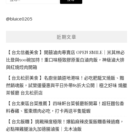
尋
關
@bluice0205
鍵
字:
近期文章
【 台北信義美食 】開囍滷肉專賣店 OPEN SMILE｜米其林必
比登與500碗加持！重口味極致膠原蛋白滷肉飯，神級滷大排
與紅燒焢肉開箱
【 台北松菸美食 】名廚坐鎮道地港味！必吃肥龍叉燒飯、黯
然銷魂飯，試營運優惠與平日外帶85折大公開｜極之好味 燒臘
茶餐廳 台北松菸店
【 台北東區台菜推薦 】四味軒台菜餐廳新開幕！超狂麵包香
料春雞、蜜棗煨肉必吃，打卡再送半隻龍蝦
【 台北飯糰 】挑戰辣度極限！爆餡麻辣皮蛋飯糰香辣過癮，
必點辣雞腿油丸加德腸滷蛋｜北木油飯