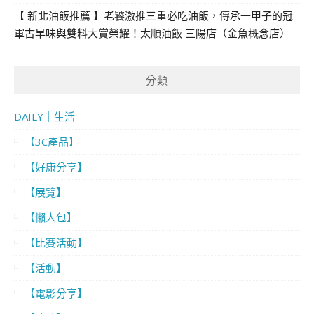
【 新北油飯推薦 】老饕激推三重必吃油飯，傳承一甲子的冠
軍古早味與雙料大賞榮耀！太順油飯 三陽店（金魚概念店）
分類
DAILY｜生活
【3C產品】
【好康分享】
【展覽】
【懶人包】
【比賽活動】
【活動】
【電影分享】