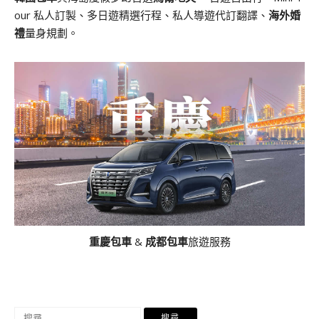
our 私人訂製、多日遊精選行程、私人導遊代訂翻譯、
海外婚
禮
量身規劃。
重慶包車
&
成都包車
旅遊服務
搜