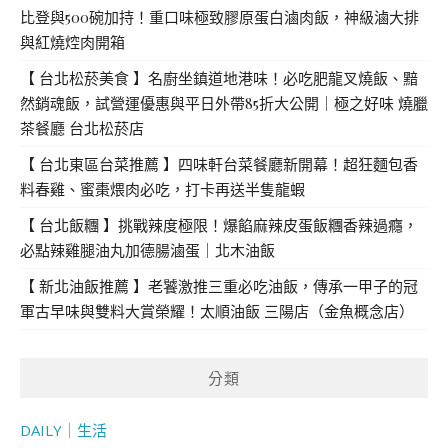
比登與500碗加持！重口味極致膠原蛋白滷肉飯，神級滷大排
與紅燒焢肉開箱
【 台北松菸美食 】名廚坐鎮道地港味！必吃肥龍叉燒飯、黯
然銷魂飯，試營運優惠與平日外帶85折大公開｜極之好味 燒臘
茶餐廳 台北松菸店
【 台北東區台菜推薦 】四味軒台菜餐廳新開幕！超狂麵包香
料春雞、蜜棗煨肉必吃，打卡再送半隻龍蝦
【 台北飯糰 】挑戰辣度極限！爆餡麻辣皮蛋飯糰香辣過癮，
必點辣雞腿油丸加德腸滷蛋｜北木油飯
【 新北油飯推薦 】老饕激推三重必吃油飯，傳承一甲子的冠
軍古早味與雙料大賞榮耀！太順油飯 三陽店（金魚概念店）
分類
DAILY｜生活