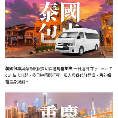
韓國包車
與海島度假夢幻首選
馬爾地夫
一日遊自由行、Mini T
our 私人訂製、多日遊精選行程、私人導遊代訂翻譯、
海外婚
禮
量身規劃。