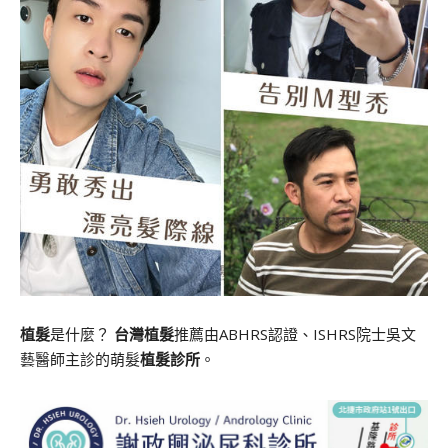
植髮
是什麼？
台灣植髮
推薦由ABHRS認證、ISHRS院士吳文
藝醫師主診的萌髮
植髮診所
。