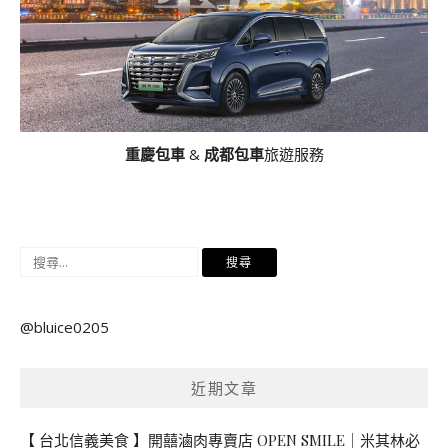
重慶包車
&
成都包車
旅遊服務
搜
尋
關
@bluice0205
鍵
字:
近期文章
【 台北信義美食 】開囍滷肉專賣店 OPEN SMILE｜米其林必