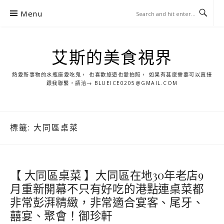
S
Menu
k
i
p
艾斯的美食視界
t
o
熱愛新事物的水瓶座愛吃鬼， 也喜歡旅遊也愛拍照， 如果有甚麼需要可以直接
c
跟我聯繫，請洽→ BLUEICE0205@GMAIL.COM
o
n
t
標籤:
大同區桌菜
e
n
t
【 大同區桌菜 】大同區在地30年老店9
月重新開幕不只有好吃的港點連桌菜都
非常彭湃精緻，非常適合宴客、尾牙、
囍宴、聚會！御珍軒