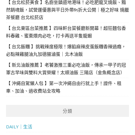
【 台北松菸美食 】名廚坐鎮道地港味！必吃肥龍叉燒飯、黯
然銷魂飯，試營運優惠與平日外帶85折大公開｜極之好味 燒臘
茶餐廳 台北松菸店
【 台北東區台菜推薦 】四味軒台菜餐廳新開幕！超狂麵包香
料春雞、蜜棗煨肉必吃，打卡再送半隻龍蝦
【 台北飯糰 】挑戰辣度極限！爆餡麻辣皮蛋飯糰香辣過癮，
必點辣雞腿油丸加德腸滷蛋｜北木油飯
【 新北油飯推薦 】老饕激推三重必吃油飯，傳承一甲子的冠
軍古早味與雙料大賞榮耀！太順油飯 三陽店（金魚概念店）
【 沖繩自駕懶人包 】第一次沖繩自由行就上手！證件、租
車、加油、過收費站全攻略
分類
DAILY｜生活