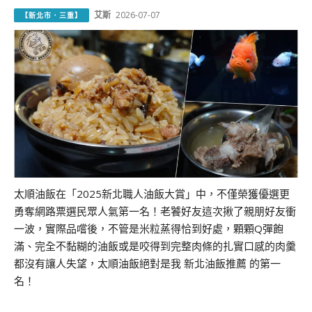
艾斯
2026-07-07
【新北市．三重】
太順油飯在「2025新北職人油飯大賞」中，不僅榮獲優選更
勇奪網路票選民眾人氣第一名！老饕好友這次揪了親朋好友衝
一波，實際品嚐後，不管是米粒蒸得恰到好處，顆顆Q彈飽
滿、完全不黏糊的油飯或是咬得到完整肉條的扎實口感的肉羹
都沒有讓人失望，太順油飯絕對是我 新北油飯推薦 的第一
名！