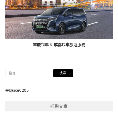
重慶包車
&
成都包車
旅遊服務
搜
尋
關
@bluice0205
鍵
字:
近期文章