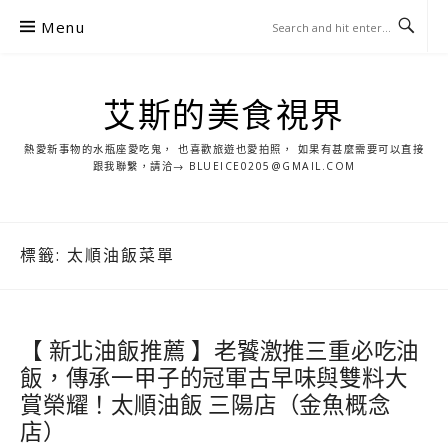
S
Menu
k
i
p
艾斯的美食視界
t
o
熱愛新事物的水瓶座愛吃鬼， 也喜歡旅遊也愛拍照， 如果有甚麼需要可以直接
c
跟我聯繫，請洽→ BLUEICE0205@GMAIL.COM
o
n
t
標籤:
太順油飯菜單
e
n
t
【 新北油飯推薦 】老饕激推三重必吃油
飯，傳承一甲子的冠軍古早味與雙料大
賞榮耀！太順油飯 三陽店（金魚概念
店）