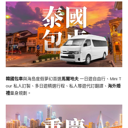
韓國包車
與海島度假夢幻首選
馬爾地夫
一日遊自由行、Mini T
our 私人訂製、多日遊精選行程、私人導遊代訂翻譯、
海外婚
禮
量身規劃。