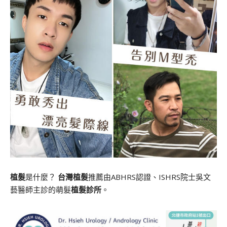
植髮
是什麼？
台灣植髮
推薦由ABHRS認證、ISHRS院士吳文
藝醫師主診的萌髮
植髮診所
。