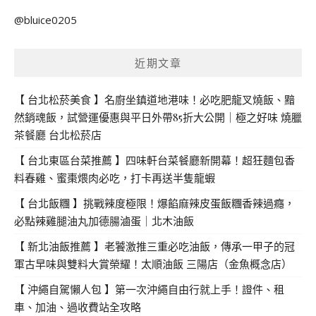
關
@bluice0205
鍵
字:
近期文章
【 台北松菸美食 】名廚坐鎮道地港味！必吃肥龍叉燒飯、黯
然銷魂飯，試營運優惠與平日外帶85折大公開｜極之好味 燒臘
茶餐廳 台北松菸店
【 台北東區台菜推薦 】四味軒台菜餐廳新開幕！超狂麵包香
料春雞、蜜棗煨肉必吃，打卡再送半隻龍蝦
【 台北飯糰 】挑戰辣度極限！爆餡麻辣皮蛋飯糰香辣過癮，
必點辣雞腿油丸加德腸滷蛋｜北木油飯
【 新北油飯推薦 】老饕激推三重必吃油飯，傳承一甲子的冠
軍古早味與雙料大賞榮耀！太順油飯 三陽店（金魚概念店）
【 沖繩自駕懶人包 】第一次沖繩自由行就上手！證件、租
車、加油、過收費站全攻略