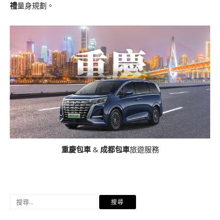
禮
量身規劃。
重慶包車
&
成都包車
旅遊服務
搜
尋