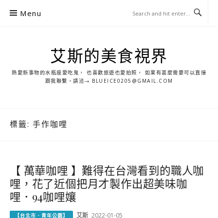
S
Menu
k
i
p
艾斯的美食視界
t
o
熱愛新事物的水瓶座愛吃鬼， 也喜歡旅遊也愛拍照， 如果有甚麼需要可以直接
c
跟我聯繫，請洽→ BLUEICE0205@GMAIL.COM
o
n
t
標籤:
手作咖哩
e
n
t
【 萬華咖哩 】難得在台灣看到的職人咖
哩，花了近個把月才製作出超美味咖
哩．94咖哩孃
艾斯
2022-01-05
【台北市．青年公園】