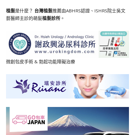
植髮
是什麼？
台灣植髮
推薦由ABHRS認證、ISHRS院士吳文
藝醫師主診的萌髮
植髮診所
。
微創包皮手術
&
勃起功能障礙治療