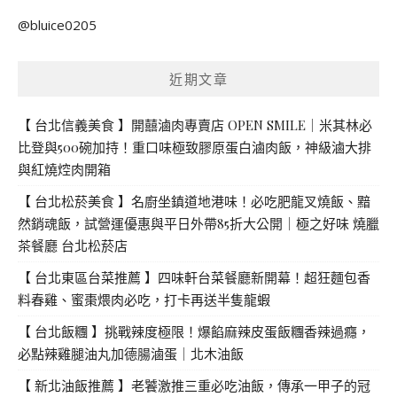
關
@bluice0205
鍵
字:
近期文章
【 台北信義美食 】開囍滷肉專賣店 OPEN SMILE｜米其林必
比登與500碗加持！重口味極致膠原蛋白滷肉飯，神級滷大排
與紅燒焢肉開箱
【 台北松菸美食 】名廚坐鎮道地港味！必吃肥龍叉燒飯、黯
然銷魂飯，試營運優惠與平日外帶85折大公開｜極之好味 燒臘
茶餐廳 台北松菸店
【 台北東區台菜推薦 】四味軒台菜餐廳新開幕！超狂麵包香
料春雞、蜜棗煨肉必吃，打卡再送半隻龍蝦
【 台北飯糰 】挑戰辣度極限！爆餡麻辣皮蛋飯糰香辣過癮，
必點辣雞腿油丸加德腸滷蛋｜北木油飯
【 新北油飯推薦 】老饕激推三重必吃油飯，傳承一甲子的冠