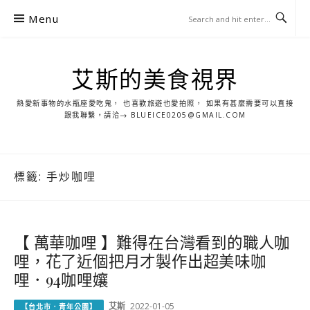
S
Menu
k
i
p
艾斯的美食視界
t
o
熱愛新事物的水瓶座愛吃鬼， 也喜歡旅遊也愛拍照， 如果有甚麼需要可以直接
c
跟我聯繫，請洽→ BLUEICE0205@GMAIL.COM
o
n
t
標籤:
手炒咖哩
e
n
t
【 萬華咖哩 】難得在台灣看到的職人咖
哩，花了近個把月才製作出超美味咖
哩．94咖哩孃
艾斯
2022-01-05
【台北市．青年公園】