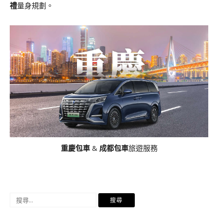
禮
量身規劃。
重慶包車
&
成都包車
旅遊服務
搜
尋