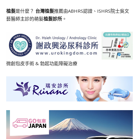
植髮
是什麼？
台灣植髮
推薦由ABHRS認證、ISHRS院士吳文
藝醫師主診的萌髮
植髮診所
。
微創包皮手術
&
勃起功能障礙治療