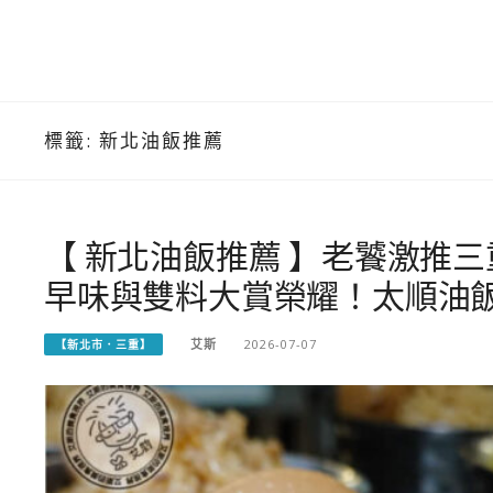
標籤:
新北油飯推薦
【 新北油飯推薦 】老饕激推
早味與雙料大賞榮耀！太順油飯
艾斯
2026-07-07
【新北市．三重】