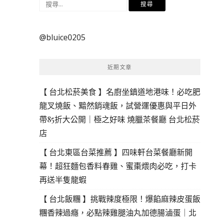
搜
尋
關
@bluice0205
鍵
字:
近期文章
【 台北松菸美食 】名廚坐鎮道地港味！必吃肥
龍叉燒飯、黯然銷魂飯，試營運優惠與平日外
帶85折大公開｜極之好味 燒臘茶餐廳 台北松菸
店
【 台北東區台菜推薦 】四味軒台菜餐廳新開
幕！超狂麵包香料春雞、蜜棗煨肉必吃，打卡
再送半隻龍蝦
【 台北飯糰 】挑戰辣度極限！爆餡麻辣皮蛋飯
糰香辣過癮，必點辣雞腿油丸加德腸滷蛋｜北