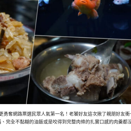
選更勇奪網路票選民眾人氣第一名！老饕好友這次揪了親朋好友衝
滿、完全不黏糊的油飯或是咬得到完整肉條的扎實口感的肉羹都