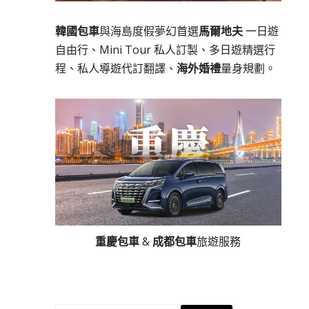
韓國包車
與海島度假夢幻首選
馬爾地夫
一日遊
自由行、Mini Tour 私人訂製、多日遊精選行
程、私人導遊代訂翻譯、
海外婚禮
量身規劃。
重慶包車
&
成都包車
旅遊服務