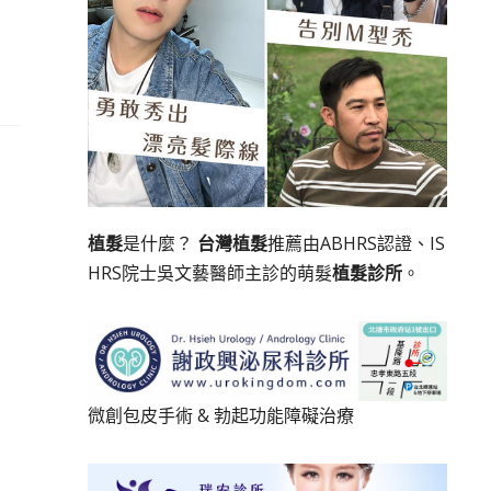
植髮
是什麼？
台灣植髮
推薦由ABHRS認證、IS
HRS院士吳文藝醫師主診的萌髮
植髮診所
。
微創包皮手術
&
勃起功能障礙治療