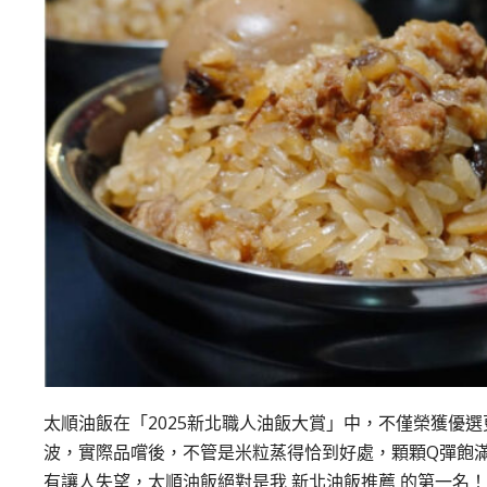
太順油飯在「2025新北職人油飯大賞」中，不僅榮獲優
波，實際品嚐後，不管是米粒蒸得恰到好處，顆顆Q彈飽
有讓人失望，太順油飯絕對是我 新北油飯推薦 的第一名！