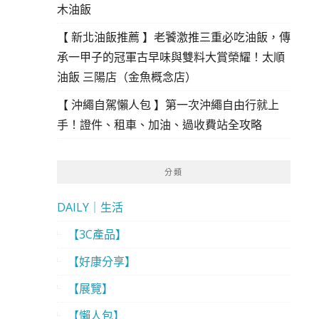
木油飯
【 新北油飯推薦 】老饕激推三重必吃油飯，傳
承一甲子的冠軍古早味與雙料大賞榮耀！太順
油飯 三陽店（金魚概念店）
【 沖繩自駕懶人包 】第一次沖繩自由行就上
手！證件、租車、加油、過收費站全攻略
分類
DAILY｜生活
【3C產品】
【好康分享】
【展覽】
【懶人包】