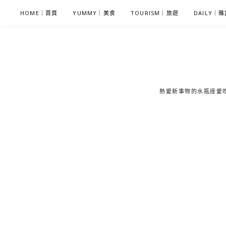
S
HOME｜首頁
YUMMY｜美食
TOURISM｜旅遊
DAILY｜
k
i
p
t
o
c
熱愛新事物的水瓶座愛吃鬼
o
n
t
e
n
t