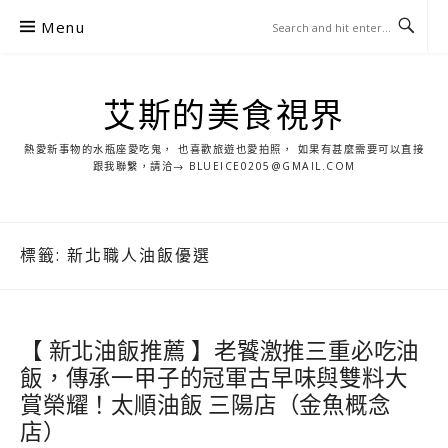
S
Menu
k
i
p
艾斯的美食視界
t
o
熱愛新事物的水瓶座愛吃鬼， 也喜歡旅遊也愛拍照， 如果有甚麼需要可以直接
c
跟我聯繫，請洽→ BLUEICE0205@GMAIL.COM
o
n
t
標籤:
新北職人油飯優選
e
n
t
【 新北油飯推薦 】老饕激推三重必吃油
飯，傳承一甲子的冠軍古早味與雙料大
賞榮耀！太順油飯 三陽店（金魚概念
店）