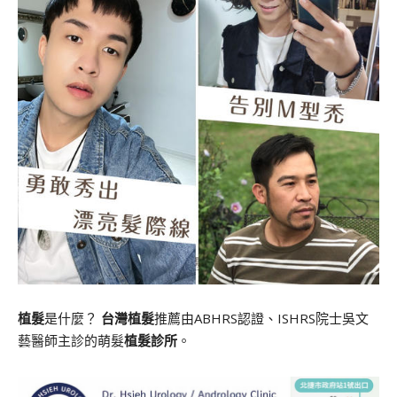
植髮
是什麼？
台灣植髮
推薦由ABHRS認證、ISHRS院士吳文
藝醫師主診的萌髮
植髮診所
。