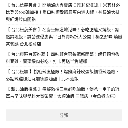
【 台北信義美食 】開囍滷肉專賣店 OPEN SMILE｜米其林必
比登與500碗加持！重口味極致膠原蛋白滷肉飯，神級滷大排
與紅燒焢肉開箱
【 台北松菸美食 】名廚坐鎮道地港味！必吃肥龍叉燒飯、黯
然銷魂飯，試營運優惠與平日外帶85折大公開｜極之好味 燒臘
茶餐廳 台北松菸店
【 台北東區台菜推薦 】四味軒台菜餐廳新開幕！超狂麵包香
料春雞、蜜棗煨肉必吃，打卡再送半隻龍蝦
【 台北飯糰 】挑戰辣度極限！爆餡麻辣皮蛋飯糰香辣過癮，
必點辣雞腿油丸加德腸滷蛋｜北木油飯
【 新北油飯推薦 】老饕激推三重必吃油飯，傳承一甲子的冠
軍古早味與雙料大賞榮耀！太順油飯 三陽店（金魚概念店）
分類