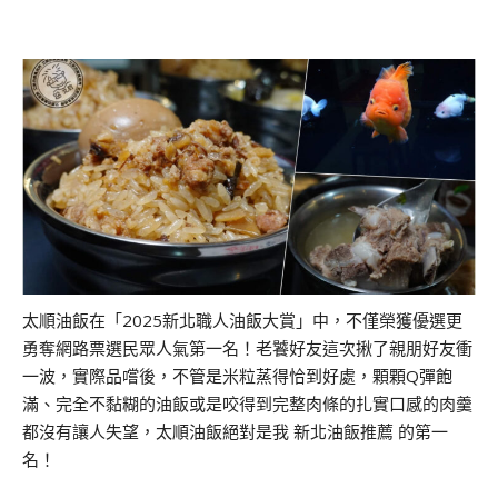
太順油飯在「2025新北職人油飯大賞」中，不僅榮獲優選更
勇奪網路票選民眾人氣第一名！老饕好友這次揪了親朋好友衝
一波，實際品嚐後，不管是米粒蒸得恰到好處，顆顆Q彈飽
滿、完全不黏糊的油飯或是咬得到完整肉條的扎實口感的肉羹
都沒有讓人失望，太順油飯絕對是我 新北油飯推薦 的第一
名！