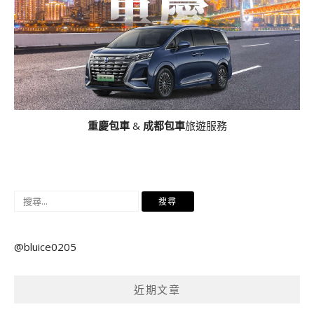
重慶包車
&
成都包車
旅遊服務
搜
尋
關
@bluice0205
鍵
字:
近期文章