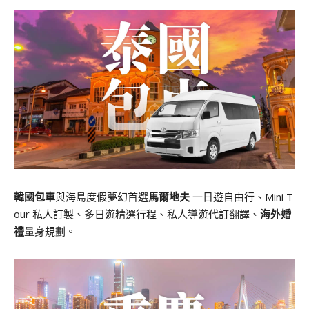
韓國包車
與海島度假夢幻首選
馬爾地夫
一日遊自由行、Mini T
our 私人訂製、多日遊精選行程、私人導遊代訂翻譯、
海外婚
禮
量身規劃。