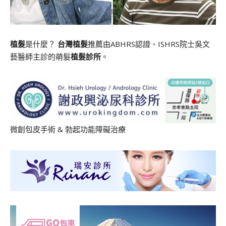
植髮
是什麼？
台灣植髮
推薦由ABHRS認證、ISHRS院士吳文
藝醫師主診的萌髮
植髮診所
。
微創包皮手術
&
勃起功能障礙治療