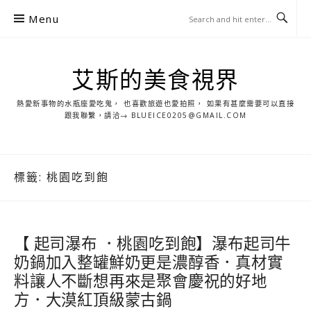
S
Menu
k
i
p
艾斯的美食視界
t
o
熱愛新事物的水瓶座愛吃鬼， 也喜歡旅遊也愛拍照， 如果有甚麼需要可以直接
c
跟我聯繫，請洽→ BLUEICE0205@GMAIL.COM
o
n
t
標籤:
桃園吃到飽
e
n
t
【 起司瀑布 ．桃園吃到飽】瀑布起司牛
奶鍋加入整罐鮮奶更是濃醇香．真材實
料讓人不斷想再來是聚會慶祝的好地
方．大漠紅頂級蒙古鍋