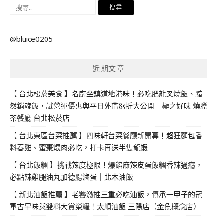
搜
尋
關
@bluice0205
鍵
字:
近期文章
【 台北松菸美食 】名廚坐鎮道地港味！必吃肥龍叉燒飯、黯
然銷魂飯，試營運優惠與平日外帶85折大公開｜極之好味 燒臘
茶餐廳 台北松菸店
【 台北東區台菜推薦 】四味軒台菜餐廳新開幕！超狂麵包香
料春雞、蜜棗煨肉必吃，打卡再送半隻龍蝦
【 台北飯糰 】挑戰辣度極限！爆餡麻辣皮蛋飯糰香辣過癮，
必點辣雞腿油丸加德腸滷蛋｜北木油飯
【 新北油飯推薦 】老饕激推三重必吃油飯，傳承一甲子的冠
軍古早味與雙料大賞榮耀！太順油飯 三陽店（金魚概念店）