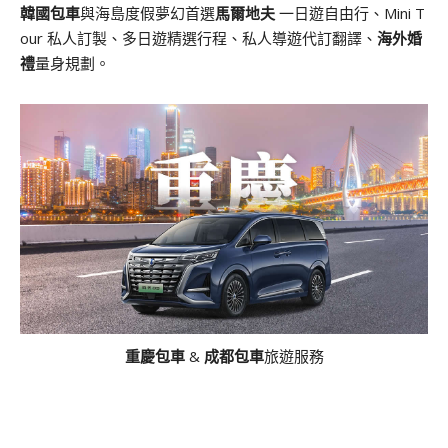
韓國包車
與海島度假夢幻首選
馬爾地夫
一日遊自由行、Mini T
our 私人訂製、多日遊精選行程、私人導遊代訂翻譯、
海外婚
禮
量身規劃。
重慶包車
&
成都包車
旅遊服務