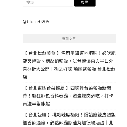
搜
尋
關
@bluice0205
鍵
字:
近期文章
【 台北松菸美食 】名廚坐鎮道地港味！必吃肥
龍叉燒飯、黯然銷魂飯，試營運優惠與平日外
帶85折大公開｜極之好味 燒臘茶餐廳 台北松菸
店
【 台北東區台菜推薦 】四味軒台菜餐廳新開
幕！超狂麵包香料春雞、蜜棗煨肉必吃，打卡
再送半隻龍蝦
【 台北飯糰 】挑戰辣度極限！爆餡麻辣皮蛋飯
糰香辣過癮，必點辣雞腿油丸加德腸滷蛋｜北