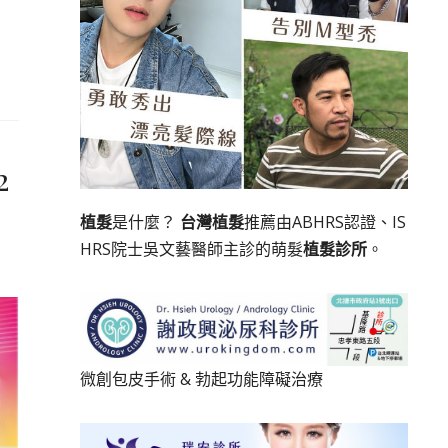
2
植髮
是什麼？
台灣植髮
推薦由ABHRS認證、IS
HRS院士吳文藝醫師主診的萌髮
植髮診所
。
微創包皮手術
&
勃起功能障礙治療