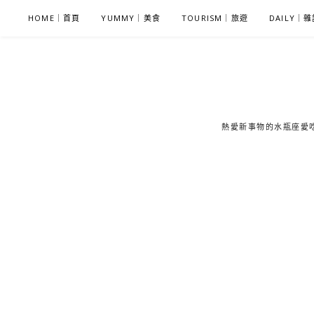
S
HOME｜首頁
YUMMY｜美食
TOURISM｜旅遊
DAILY｜
k
i
p
t
o
c
熱愛新事物的水瓶座愛吃鬼
o
n
t
e
n
t