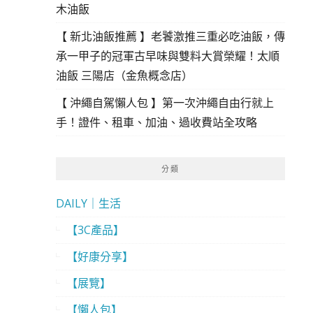
木油飯
【 新北油飯推薦 】老饕激推三重必吃油飯，傳
承一甲子的冠軍古早味與雙料大賞榮耀！太順
油飯 三陽店（金魚概念店）
【 沖繩自駕懶人包 】第一次沖繩自由行就上
手！證件、租車、加油、過收費站全攻略
分類
DAILY｜生活
【3C產品】
【好康分享】
【展覽】
【懶人包】