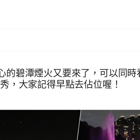
震撼人心的碧潭煙火又要來了，可以同時
舞秀，大家記得早點去佔位喔！