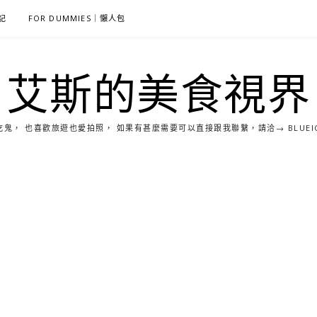
雜記
FOR DUMMIES｜懶人包
艾斯的美食視界
， 也喜歡旅遊也愛拍照， 如果有甚麼需要可以直接跟我聯繫，請洽→ BLUEICE0