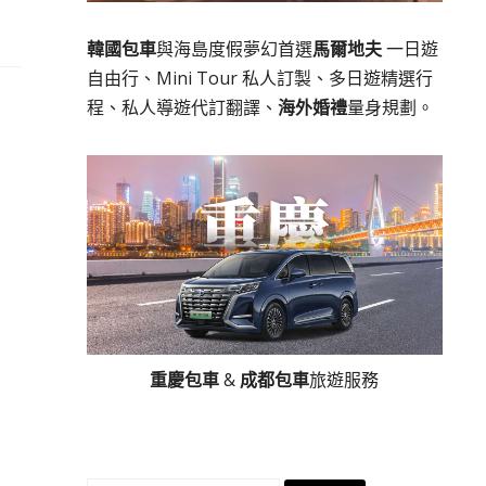
韓國包車
與海島度假夢幻首選
馬爾地夫
一日遊
自由行、Mini Tour 私人訂製、多日遊精選行
程、私人導遊代訂翻譯、
海外婚禮
量身規劃。
重慶包車
&
成都包車
旅遊服務