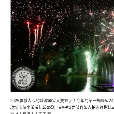
2025震撼人心的碧潭煙火又要來了！今年的第一場是5/
現場卡位坐著看比較輕鬆，記得還要帶腳架去拍去錄影比較輕鬆