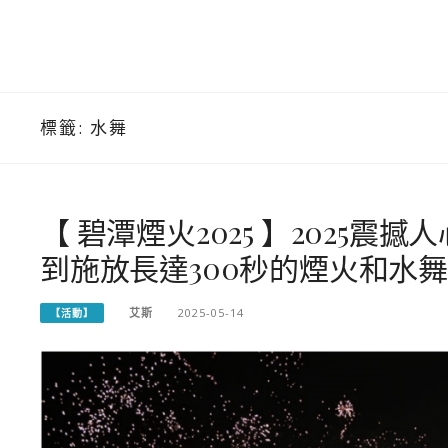
標籤:
水舞
【 碧潭煙火2025 】2025
到施放長達300秒的煙火和水
艾斯
2025-05-14
【活動】