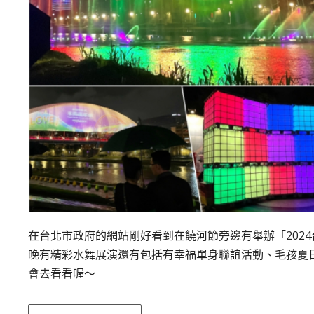
在台北市政府的網站剛好看到在饒河節旁邊有舉辦「2024
晚有精彩水舞展演還有包括有幸福單身聯誼活動、毛孩夏
會去看看喔～