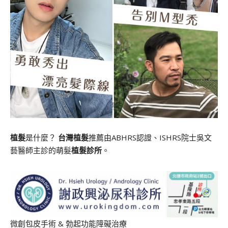
植髮
是什麼？
台灣植髮
推薦由ABHRS認證、ISHRS院士吳文
藝醫師主診的萌髮
植髮診所
。
微創包皮手術
&
勃起功能障礙治療