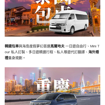
韓國包車
與海島度假夢幻首選
馬爾地夫
一日遊自由行、Mini T
our 私人訂製、多日遊精選行程、私人導遊代訂翻譯、
海外婚
禮
量身規劃。