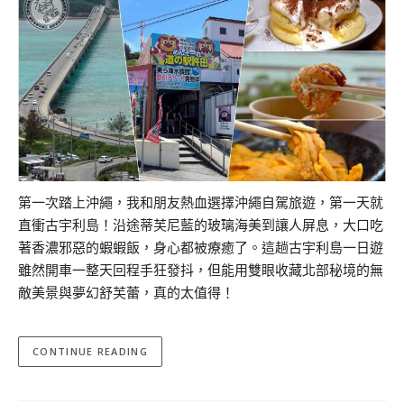
第一次踏上沖繩，我和朋友熱血選擇沖繩自駕旅遊，第一天就
直衝古宇利島！沿途蒂芙尼藍的玻璃海美到讓人屏息，大口吃
著香濃邪惡的蝦蝦飯，身心都被療癒了。這趟古宇利島一日遊
雖然開車一整天回程手狂發抖，但能用雙眼收藏北部秘境的無
敵美景與夢幻舒芙蕾，真的太值得！
CONTINUE READING