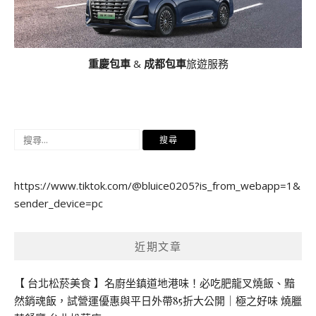
重慶包車
&
成都包車
旅遊服務
搜
尋
關
https://www.tiktok.com/@bluice0205?is_from_webapp=1&
鍵
sender_device=pc
字:
近期文章
【 台北松菸美食 】名廚坐鎮道地港味！必吃肥龍叉燒飯、黯
然銷魂飯，試營運優惠與平日外帶85折大公開｜極之好味 燒臘