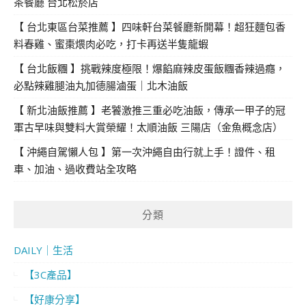
茶餐廳 台北松菸店
【 台北東區台菜推薦 】四味軒台菜餐廳新開幕！超狂麵包香
料春雞、蜜棗煨肉必吃，打卡再送半隻龍蝦
【 台北飯糰 】挑戰辣度極限！爆餡麻辣皮蛋飯糰香辣過癮，
必點辣雞腿油丸加德腸滷蛋｜北木油飯
【 新北油飯推薦 】老饕激推三重必吃油飯，傳承一甲子的冠
軍古早味與雙料大賞榮耀！太順油飯 三陽店（金魚概念店）
【 沖繩自駕懶人包 】第一次沖繩自由行就上手！證件、租
車、加油、過收費站全攻略
分類
DAILY｜生活
【3C產品】
【好康分享】