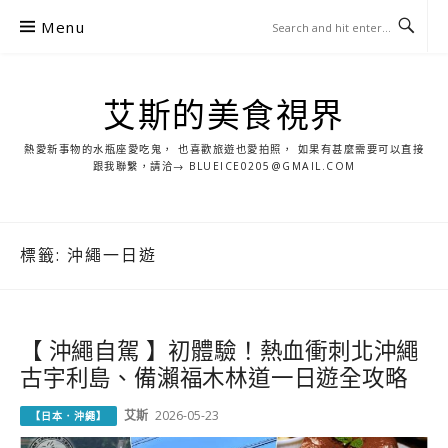
S
Menu
k
i
p
艾斯的美食視界
t
o
熱愛新事物的水瓶座愛吃鬼， 也喜歡旅遊也愛拍照， 如果有甚麼需要可以直接
c
跟我聯繫，請洽→ BLUEICE0205@GMAIL.COM
o
n
t
標籤:
沖繩一日遊
e
n
t
【 沖繩自駕 】初體驗！熱血衝刺北沖繩
古宇利島、備瀨福木林道一日遊全攻略
艾斯
2026-05-23
【日本．沖繩】