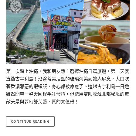
第一次踏上沖繩，我和朋友熱血選擇沖繩自駕旅遊，第一天就
直衝古宇利島！沿途蒂芙尼藍的玻璃海美到讓人屏息，大口吃
著香濃邪惡的蝦蝦飯，身心都被療癒了。這趟古宇利島一日遊
雖然開車一整天回程手狂發抖，但能用雙眼收藏北部秘境的無
敵美景與夢幻舒芙蕾，真的太值得！
CONTINUE READING