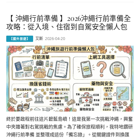
【 沖繩行前準備 】2026沖繩行前準備全
攻略：從入境、住宿到自駕安全懶人包
艾斯
2026-04-20
【國外旅遊】
終於要啟程前往這片碧藍島嶼！這是我第一次挑戰沖繩，興奮
中夾雜著對右駕挑戰的焦慮。為了確保旅程順利，我特地鑽研
沖繩行前準備 並整理成這份「備忘錄」。從關鍵證件到換匯