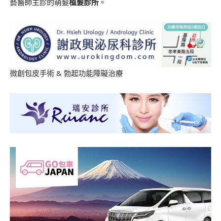
藝醫師主診的萌髮
植髮診所
。
微創包皮手術
&
勃起功能障礙治療