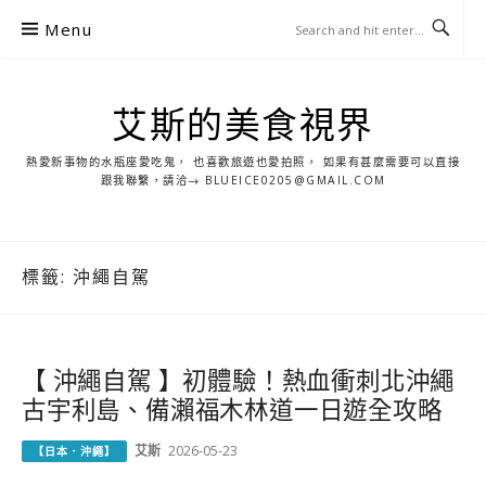
S
Menu
k
i
p
艾斯的美食視界
t
o
熱愛新事物的水瓶座愛吃鬼， 也喜歡旅遊也愛拍照， 如果有甚麼需要可以直接
c
跟我聯繫，請洽→ BLUEICE0205@GMAIL.COM
o
n
t
標籤:
沖繩自駕
e
n
t
【 沖繩自駕 】初體驗！熱血衝刺北沖繩
古宇利島、備瀨福木林道一日遊全攻略
艾斯
2026-05-23
【日本．沖繩】