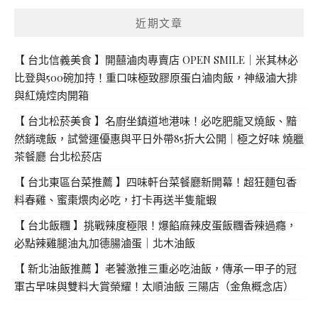
字:
近期文章
【 台北信義美食 】開囍滷肉專賣店 OPEN SMILE｜米其林必
比登與500碗加持！重口味極致膠原蛋白滷肉飯，神級滷大排
與紅燒焢肉開箱
【 台北松菸美食 】名廚坐鎮道地港味！必吃肥龍叉燒飯、黯
然銷魂飯，試營運優惠與平日外帶85折大公開｜極之好味 燒臘
茶餐廳 台北松菸店
【 台北東區台菜推薦 】四味軒台菜餐廳新開幕！超狂麵包香
料春雞、蜜棗煨肉必吃，打卡再送半隻龍蝦
【 台北飯糰 】挑戰辣度極限！爆餡麻辣皮蛋飯糰香辣過癮，
必點辣雞腿油丸加德腸滷蛋｜北木油飯
【 新北油飯推薦 】老饕激推三重必吃油飯，傳承一甲子的冠
軍古早味與雙料大賞榮耀！太順油飯 三陽店（金魚概念店）