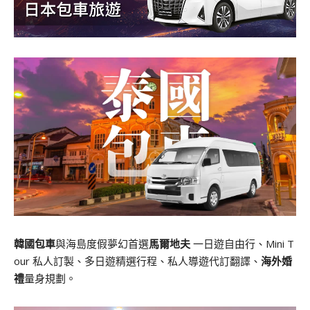
韓國包車
與海島度假夢幻首選
馬爾地夫
一日遊自由行、Mini T
our 私人訂製、多日遊精選行程、私人導遊代訂翻譯、
海外婚
禮
量身規劃。