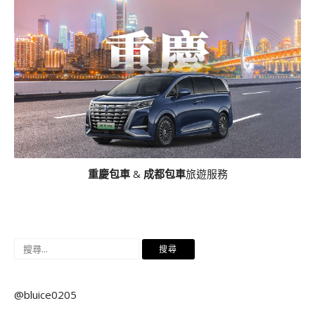
重慶包車
&
成都包車
旅遊服務
搜
尋
關
@bluice0205
鍵