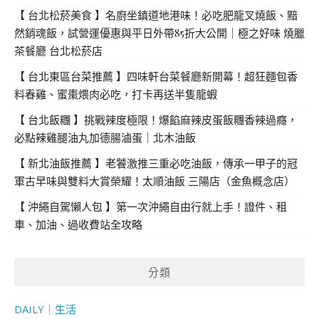
【 台北松菸美食 】名廚坐鎮道地港味！必吃肥龍叉燒飯、黯
然銷魂飯，試營運優惠與平日外帶85折大公開｜極之好味 燒臘
茶餐廳 台北松菸店
【 台北東區台菜推薦 】四味軒台菜餐廳新開幕！超狂麵包香
料春雞、蜜棗煨肉必吃，打卡再送半隻龍蝦
【 台北飯糰 】挑戰辣度極限！爆餡麻辣皮蛋飯糰香辣過癮，
必點辣雞腿油丸加德腸滷蛋｜北木油飯
【 新北油飯推薦 】老饕激推三重必吃油飯，傳承一甲子的冠
軍古早味與雙料大賞榮耀！太順油飯 三陽店（金魚概念店）
【 沖繩自駕懶人包 】第一次沖繩自由行就上手！證件、租
車、加油、過收費站全攻略
分類
DAILY｜生活