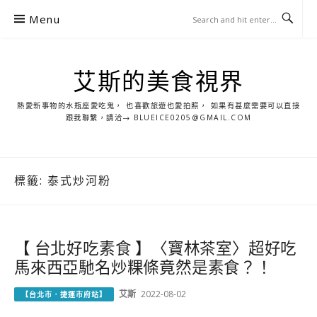
S
Menu
k
i
p
艾斯的美食視界
t
o
熱愛新事物的水瓶座愛吃鬼， 也喜歡旅遊也愛拍照， 如果有甚麼需要可以直接
c
跟我聯繫，請洽→ BLUEICE0205@GMAIL.COM
o
n
t
標籤:
泰式炒河粉
e
n
t
【 台北好吃素食 】〈寶林茶室〉超好吃
馬來西亞馳名炒粿條竟然是素食？！
艾斯
2022-08-02
【台北市．捷運市府站】