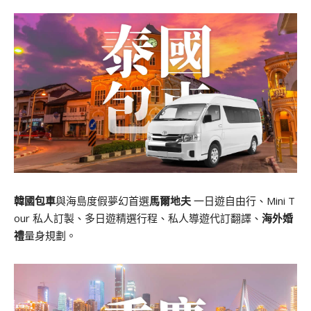
韓國包車
與海島度假夢幻首選
馬爾地夫
一日遊自由行、Mini T
our 私人訂製、多日遊精選行程、私人導遊代訂翻譯、
海外婚
禮
量身規劃。