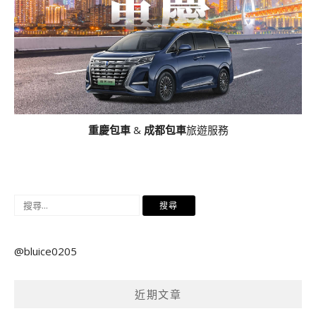
重慶包車
&
成都包車
旅遊服務
搜
尋
關
@bluice0205
鍵
字:
近期文章