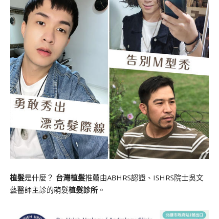
植髮
是什麼？
台灣植髮
推薦由ABHRS認證、ISHRS院士吳文
藝醫師主診的萌髮
植髮診所
。