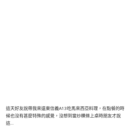
這天好友說帶我來遠東信義A13吃馬來西亞料理，在點餐的時
候也沒有甚麼特殊的感覺，沒想到當炒粿條上桌時朋友才說
這…