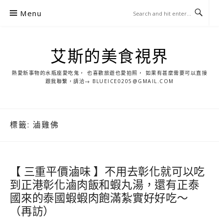
S
Menu
k
i
p
艾斯的美食視界
t
o
熱愛新事物的水瓶座愛吃鬼， 也喜歡旅遊也愛拍照， 如果有甚麼需要可以直接
c
跟我聯繫，請洽→ BLUEICE0205@GMAIL.COM
o
n
t
標籤:
滷雞佛
e
n
t
【 三重平價滷味 】不用去彰化就可以吃
到正港彰化滷肉飯和蝦丸湯，還有正泰
國來的泰國蝦蝦肉飽滿紮實好好吃～
（再訪）