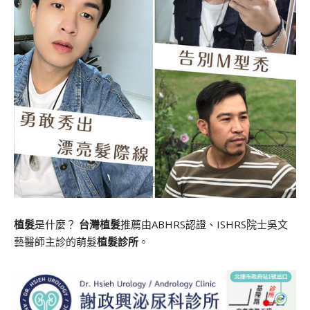
植髮
是什麼？
台灣植髮
推薦由ABHRS認證、ISHRS院士吳文
藝醫師主診的萌髮
植髮診所
。