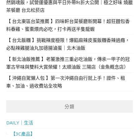
然銷魂飯，試營運優惠與平日外帶85折大公開｜極之好味 燒臘
茶餐廳 台北松菸店
【 台北東區台菜推薦 】四味軒台菜餐廳新開幕！超狂麵包香
料春雞、蜜棗煨肉必吃，打卡再送半隻龍蝦
【 台北飯糰 】挑戰辣度極限！爆餡麻辣皮蛋飯糰香辣過癮，
必點辣雞腿油丸加德腸滷蛋｜北木油飯
【 新北油飯推薦 】老饕激推三重必吃油飯，傳承一甲子的冠
軍古早味與雙料大賞榮耀！太順油飯 三陽店（金魚概念店）
【 沖繩自駕懶人包 】第一次沖繩自由行就上手！證件、租
車、加油、過收費站全攻略
分類
DAILY｜生活
【3C產品】