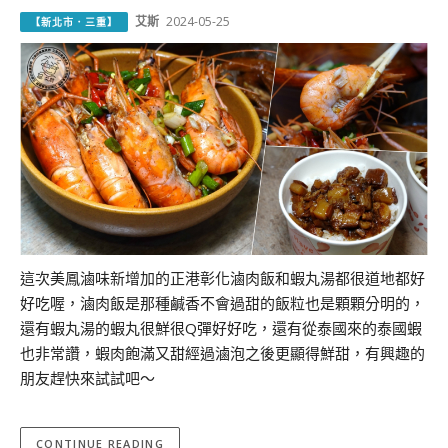
艾斯
2024-05-25
【新北市．三重】
這次美鳳滷味新增加的正港彰化滷肉飯和蝦丸湯都很道地都好
好吃喔，滷肉飯是那種鹹香不會過甜的飯粒也是顆顆分明的，
還有蝦丸湯的蝦丸很鮮很Q彈好好吃，還有從泰國來的泰國蝦
也非常讚，蝦肉飽滿又甜經過滷泡之後更顯得鮮甜，有興趣的
朋友趕快來試試吧～
CONTINUE READING