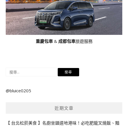
重慶包車
&
成都包車
旅遊服務
搜
尋
關
@bluice0205
鍵
字:
近期文章
【 台北松菸美食 】名廚坐鎮道地港味！必吃肥龍叉燒飯、黯