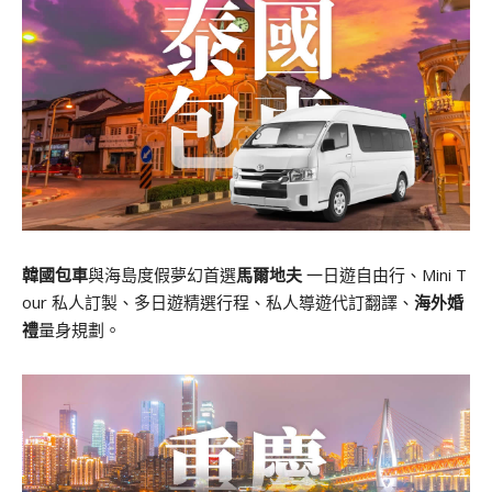
韓國包車
與海島度假夢幻首選
馬爾地夫
一日遊自由行、Mini T
our 私人訂製、多日遊精選行程、私人導遊代訂翻譯、
海外婚
禮
量身規劃。