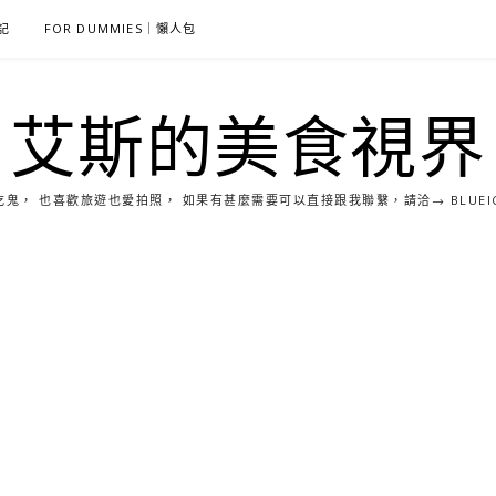
雜記
FOR DUMMIES｜懶人包
艾斯的美食視界
， 也喜歡旅遊也愛拍照， 如果有甚麼需要可以直接跟我聯繫，請洽→ BLUEICE0