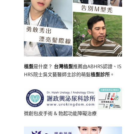
植髮
是什麼？
台灣植髮
推薦由ABHRS認證、IS
HRS院士吳文藝醫師主診的萌髮
植髮診所
。
微創包皮手術
&
勃起功能障礙治療