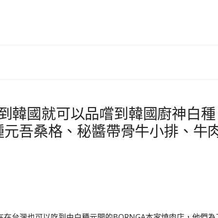
用飛到韓國就可以品嚐到韓國廚神白種
種元吾桑格、秘醬帶骨牛小排、牛
在台灣也可以吃到由白種元開的BORNGA本家燒肉店，他們為