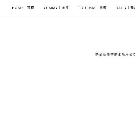
S
HOME｜首頁
YUMMY｜美食
TOURISM｜旅遊
DAILY｜
k
i
p
t
o
c
熱愛新事物的水瓶座愛吃鬼
o
n
t
e
n
t