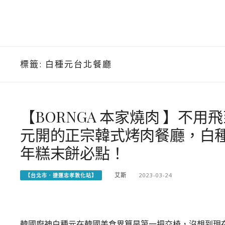
標籤:
白種元台北餐廳
【BORNGA 本家燒肉 】不
元開的正宗韓式烤肉餐廳，白
年糕末餅必點！
艾斯
2023-03-24
【台北市．捷運忠孝敦化站】
韓國廚神白種元在韓國美食界算是第一把交椅，沒想到現在