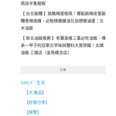
再送半隻龍蝦
【 台北飯糰 】挑戰辣度極限！爆餡麻辣皮蛋飯
糰香辣過癮，必點辣雞腿油丸加德腸滷蛋｜北
木油飯
【 新北油飯推薦 】老饕激推三重必吃油飯，傳
承一甲子的冠軍古早味與雙料大賞榮耀！太順
油飯 三陽店（金魚概念店）
分類
DAILY｜生活
【3C產品】
【好康分享】
【展覽】