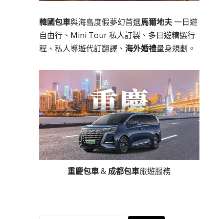
韓國包車
與海島度假夢幻首選
馬爾地夫
一日遊
自由行、Mini Tour 私人訂製、多日遊精選行
程、私人導遊代訂翻譯、
海外婚禮
量身規劃。
重慶包車
&
成都包車
旅遊服務