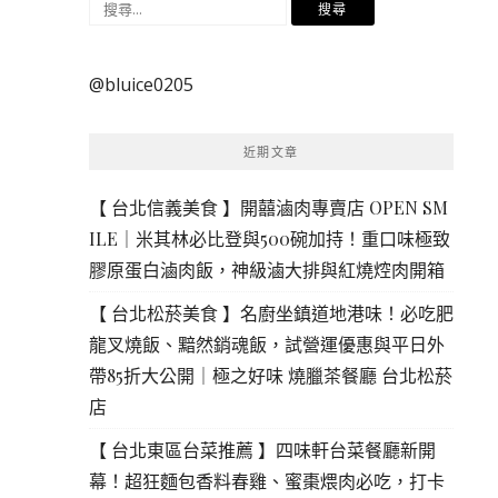
搜
尋
關
@bluice0205
鍵
字:
近期文章
【 台北信義美食 】開囍滷肉專賣店 OPEN SM
ILE｜米其林必比登與500碗加持！重口味極致
膠原蛋白滷肉飯，神級滷大排與紅燒焢肉開箱
【 台北松菸美食 】名廚坐鎮道地港味！必吃肥
龍叉燒飯、黯然銷魂飯，試營運優惠與平日外
帶85折大公開｜極之好味 燒臘茶餐廳 台北松菸
店
【 台北東區台菜推薦 】四味軒台菜餐廳新開
幕！超狂麵包香料春雞、蜜棗煨肉必吃，打卡