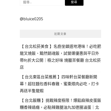
搜
尋
關
@bluice0205
鍵
字:
近期文章
【 台北松菸美食 】名廚坐鎮道地港味！必吃肥
龍叉燒飯、黯然銷魂飯，試營運優惠與平日外
帶85折大公開｜極之好味 燒臘茶餐廳 台北松菸
店
【 台北東區台菜推薦 】四味軒台菜餐廳新開
幕！超狂麵包香料春雞、蜜棗煨肉必吃，打卡
再送半隻龍蝦
【 台北飯糰 】挑戰辣度極限！爆餡麻辣皮蛋飯
糰香辣過癮，必點辣雞腿油丸加德腸滷蛋｜北