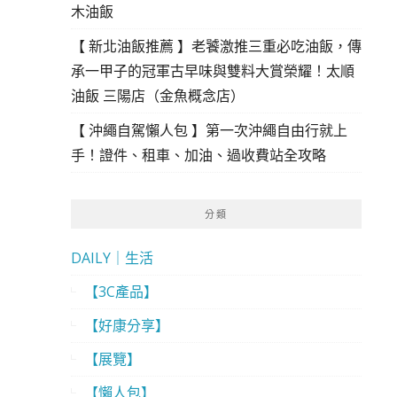
木油飯
【 新北油飯推薦 】老饕激推三重必吃油飯，傳
承一甲子的冠軍古早味與雙料大賞榮耀！太順
油飯 三陽店（金魚概念店）
【 沖繩自駕懶人包 】第一次沖繩自由行就上
手！證件、租車、加油、過收費站全攻略
分類
DAILY｜生活
【3C產品】
【好康分享】
【展覽】
【懶人包】