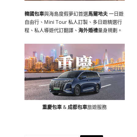
韓國包車
與海島度假夢幻首選
馬爾地夫
一日遊
自由行、Mini Tour 私人訂製、多日遊精選行
程、私人導遊代訂翻譯、
海外婚禮
量身規劃。
重慶包車
&
成都包車
旅遊服務