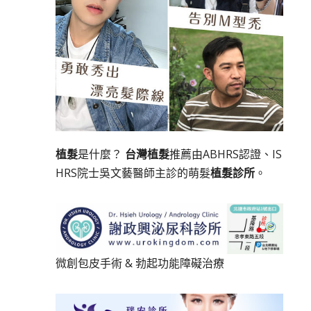
植髮
是什麼？
台灣植髮
推薦由ABHRS認證、IS
HRS院士吳文藝醫師主診的萌髮
植髮診所
。
微創包皮手術
&
勃起功能障礙治療