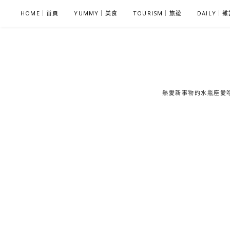
S
HOME｜首頁
YUMMY｜美食
TOURISM｜旅遊
DAILY｜
k
i
p
t
o
c
熱愛新事物的水瓶座愛吃鬼
o
n
t
e
n
t