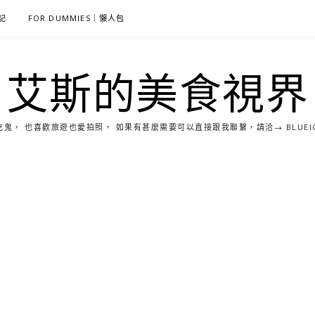
雜記
FOR DUMMIES｜懶人包
艾斯的美食視界
， 也喜歡旅遊也愛拍照， 如果有甚麼需要可以直接跟我聯繫，請洽→ BLUEICE0