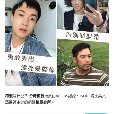
植髮
是什麼？
台灣植髮
推薦由ABHRS認證、ISHRS院士吳文
藝醫師主診的萌髮
植髮診所
。