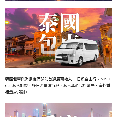
韓國包車
與海島度假夢幻首選
馬爾地夫
一日遊自由行、Mini T
our 私人訂製、多日遊精選行程、私人導遊代訂翻譯、
海外婚
禮
量身規劃。