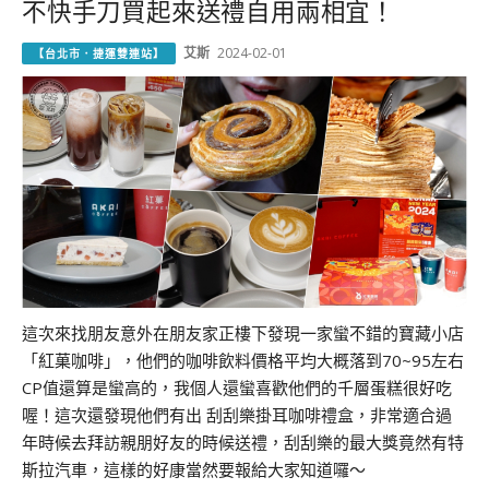
不快手刀買起來送禮自用兩相宜！
艾斯
2024-02-01
【台北市．捷運雙連站】
這次來找朋友意外在朋友家正樓下發現一家蠻不錯的寶藏小店
「紅菓咖啡」，他們的咖啡飲料價格平均大概落到70~95左右
CP值還算是蠻高的，我個人還蠻喜歡他們的千層蛋糕很好吃
喔！這次還發現他們有出 刮刮樂掛耳咖啡禮盒，非常適合過
年時候去拜訪親朋好友的時候送禮，刮刮樂的最大獎竟然有特
斯拉汽車，這樣的好康當然要報給大家知道囉～