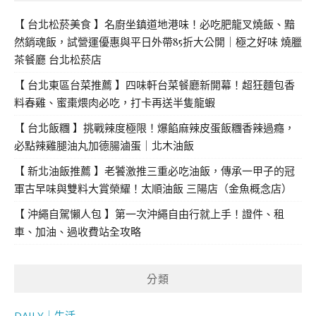
【 台北松菸美食 】名廚坐鎮道地港味！必吃肥龍叉燒飯、黯
然銷魂飯，試營運優惠與平日外帶85折大公開｜極之好味 燒臘
茶餐廳 台北松菸店
【 台北東區台菜推薦 】四味軒台菜餐廳新開幕！超狂麵包香
料春雞、蜜棗煨肉必吃，打卡再送半隻龍蝦
【 台北飯糰 】挑戰辣度極限！爆餡麻辣皮蛋飯糰香辣過癮，
必點辣雞腿油丸加德腸滷蛋｜北木油飯
【 新北油飯推薦 】老饕激推三重必吃油飯，傳承一甲子的冠
軍古早味與雙料大賞榮耀！太順油飯 三陽店（金魚概念店）
【 沖繩自駕懶人包 】第一次沖繩自由行就上手！證件、租
車、加油、過收費站全攻略
分類
DAILY｜生活