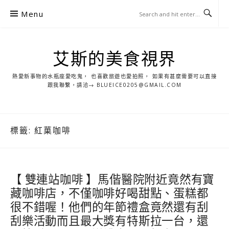
S
Menu
k
i
p
艾斯的美食視界
t
o
熱愛新事物的水瓶座愛吃鬼， 也喜歡旅遊也愛拍照， 如果有甚麼需要可以直接
c
跟我聯繫，請洽→ BLUEICE0205@GMAIL.COM
o
n
t
標籤:
紅菓咖啡
e
n
t
【 雙連站咖啡 】馬偕醫院附近竟然有寶
藏咖啡店，不僅咖啡好喝甜點、蛋糕都
很不錯喔！他們的年節禮盒竟然還有刮
刮樂活動而且最大獎有特斯拉一台，還