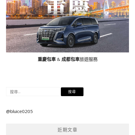
重慶包車
&
成都包車
旅遊服務
搜
尋
關
@bluice0205
鍵
字:
近期文章