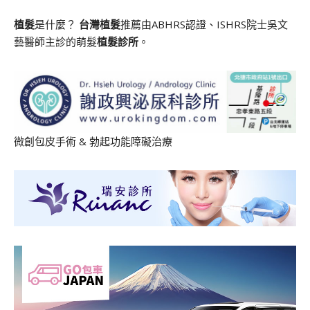
植髮
是什麼？
台灣植髮
推薦由ABHRS認證、ISHRS院士吳文
藝醫師主診的萌髮
植髮診所
。
微創包皮手術
&
勃起功能障礙治療