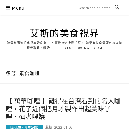
S
Menu
k
i
p
艾斯的美食視界
t
o
熱愛新事物的水瓶座愛吃鬼， 也喜歡旅遊也愛拍照， 如果有甚麼需要可以直接
c
跟我聯繫，請洽→ BLUEICE0205@GMAIL.COM
o
n
t
標籤:
素食咖哩
e
n
t
【 萬華咖哩 】難得在台灣看到的職人咖
哩，花了近個把月才製作出超美味咖
哩．94咖哩孃
艾斯
2022-01-05
【台北市．青年公園】