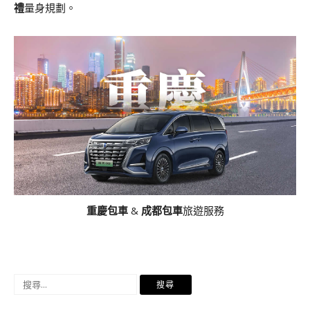
禮
量身規劃。
重慶包車
&
成都包車
旅遊服務
搜
尋