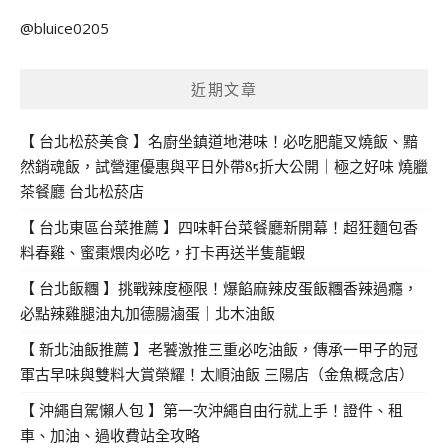
關
@bluice0205
鍵
字:
近期文章
【 台北松菸美食 】名廚坐鎮道地港味！必吃肥龍叉燒飯、黯
然銷魂飯，試營運優惠與平日外帶85折大公開｜極之好味 燒臘
茶餐廳 台北松菸店
【 台北東區台菜推薦 】四味軒台菜餐廳新開幕！超狂麵包香
料春雞、蜜棗煨肉必吃，打卡再送半隻龍蝦
【 台北飯糰 】挑戰辣度極限！爆餡麻辣皮蛋飯糰香辣過癮，
必點辣雞腿油丸加德腸滷蛋｜北木油飯
【 新北油飯推薦 】老饕激推三重必吃油飯，傳承一甲子的冠
軍古早味與雙料大賞榮耀！太順油飯 三陽店（金魚概念店）
【 沖繩自駕懶人包 】第一次沖繩自由行就上手！證件、租
車、加油、過收費站全攻略