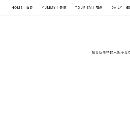
S
HOME｜首頁
YUMMY｜美食
TOURISM｜旅遊
DAILY｜
k
i
p
t
o
c
熱愛新事物的水瓶座愛吃鬼
o
n
t
e
n
t