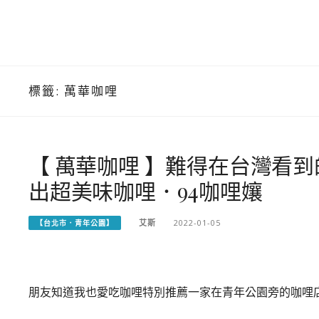
標籤:
萬華咖哩
【 萬華咖哩 】難得在台灣看
出超美味咖哩．94咖哩孃
艾斯
2022-01-05
【台北市．青年公園】
朋友知道我也愛吃咖哩特別推薦一家在青年公園旁的咖哩店