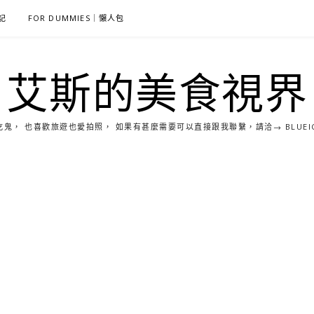
雜記
FOR DUMMIES｜懶人包
艾斯的美食視界
， 也喜歡旅遊也愛拍照， 如果有甚麼需要可以直接跟我聯繫，請洽→ BLUEICE0