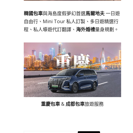
韓國包車
與海島度假夢幻首選
馬爾地夫
一日遊
自由行、Mini Tour 私人訂製、多日遊精選行
程、私人導遊代訂翻譯、
海外婚禮
量身規劃。
重慶包車
&
成都包車
旅遊服務