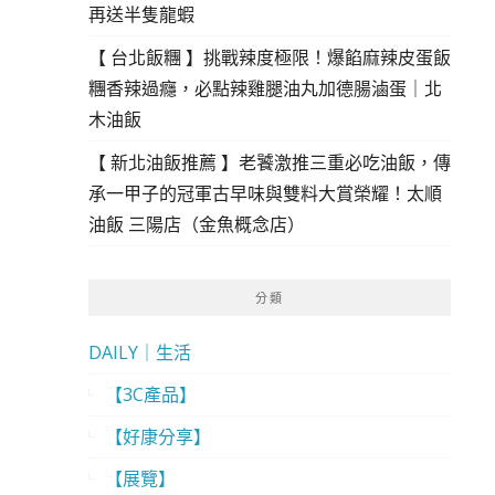
再送半隻龍蝦
【 台北飯糰 】挑戰辣度極限！爆餡麻辣皮蛋飯
糰香辣過癮，必點辣雞腿油丸加德腸滷蛋｜北
木油飯
【 新北油飯推薦 】老饕激推三重必吃油飯，傳
承一甲子的冠軍古早味與雙料大賞榮耀！太順
油飯 三陽店（金魚概念店）
分類
DAILY｜生活
【3C產品】
【好康分享】
【展覽】