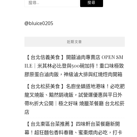
搜
尋
關
@bluice0205
鍵
字:
近期文章
【 台北信義美食 】開囍滷肉專賣店 OPEN SM
ILE｜米其林必比登與500碗加持！重口味極致
膠原蛋白滷肉飯，神級滷大排與紅燒焢肉開箱
【 台北松菸美食 】名廚坐鎮道地港味！必吃肥
龍叉燒飯、黯然銷魂飯，試營運優惠與平日外
帶85折大公開｜極之好味 燒臘茶餐廳 台北松菸
店
【 台北東區台菜推薦 】四味軒台菜餐廳新開
幕！超狂麵包香料春雞、蜜棗煨肉必吃，打卡