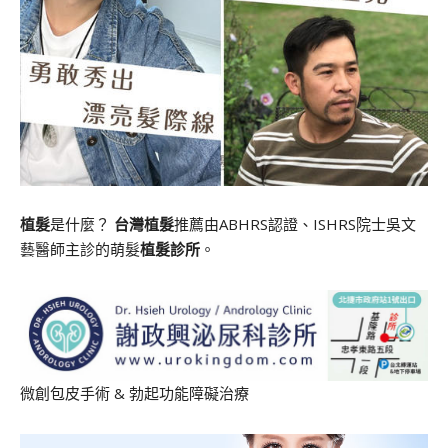
植髮
是什麼？
台灣植髮
推薦由ABHRS認證、ISHRS院士吳文
藝醫師主診的萌髮
植髮診所
。
微創包皮手術
&
勃起功能障礙治療