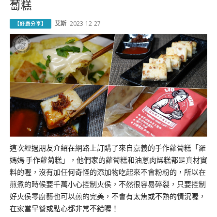
蔔糕
艾斯
2023-12-27
【好康分享】
這次經過朋友介紹在網路上訂購了來自嘉義的手作蘿蔔糕「羅
媽媽·手作蘿蔔糕」，他們家的蘿蔔糕和油蔥肉燥糕都是真材實
料的喔，沒有加任何奇怪的添加物吃起來不會粉粉的，所以在
煎煮的時候要千萬小心控制火侯，不然很容易碎裂，只要控制
好火侯零廚藝也可以煎的完美，不會有太焦或不熟的情況喔，
在家當早餐或點心都非常不錯喔！