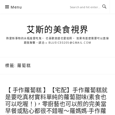
S
Menu
k
i
p
艾斯的美食視界
t
o
熱愛新事物的水瓶座愛吃鬼， 也喜歡旅遊也愛拍照， 如果有甚麼需要可以直接
c
跟我聯繫，請洽→ BLUEICE0205@GMAIL.COM
o
n
t
標籤:
蘿蔔糕
e
n
t
【 手作蘿蔔糕 】【宅配】手作蘿蔔糕就
是要吃真材實料單純的蘿蔔甜味(素食也
可以吃喔！)，零廚藝也可以煎的完美當
早餐或點心都很不錯喔～羅媽媽·手作蘿