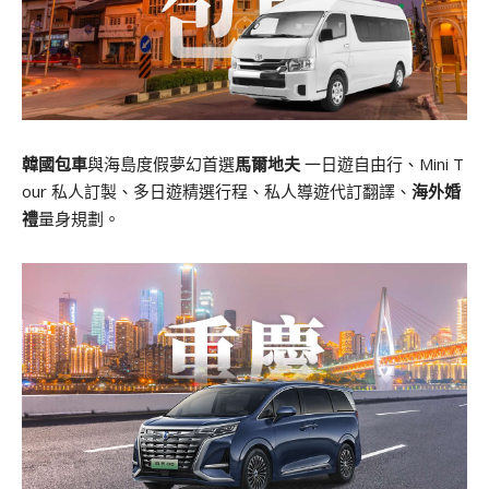
韓國包車
與海島度假夢幻首選
馬爾地夫
一日遊自由行、Mini T
our 私人訂製、多日遊精選行程、私人導遊代訂翻譯、
海外婚
禮
量身規劃。