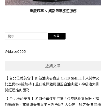
重慶包車
&
成都包車
旅遊服務
搜
尋
關
@bluice0205
鍵
字:
近期文章
【 台北信義美食 】開囍滷肉專賣店 OPEN SMILE｜米其林必
比登與500碗加持！重口味極致膠原蛋白滷肉飯，神級滷大排
與紅燒焢肉開箱
【 台北松菸美食 】名廚坐鎮道地港味！必吃肥龍叉燒飯、黯
然銷魂飯，試營運優惠與平日外帶85折大公開｜極之好味 燒臘