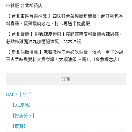
茶餐廳 台北松菸店
【 台北東區台菜推薦 】四味軒台菜餐廳新開幕！超狂麵包香
料春雞、蜜棗煨肉必吃，打卡再送半隻龍蝦
【 台北飯糰 】挑戰辣度極限！爆餡麻辣皮蛋飯糰香辣過癮，
必點辣雞腿油丸加德腸滷蛋｜北木油飯
【 新北油飯推薦 】老饕激推三重必吃油飯，傳承一甲子的冠
軍古早味與雙料大賞榮耀！太順油飯 三陽店（金魚概念店）
分類
DAILY｜生活
【3C產品】
【好康分享】
【展覽】