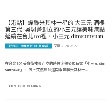
【港點】蟬聯米其林一星的 大三元 酒樓
第三代-吳珮菁創立的小三元讓美味港點
延續在台北101裡．小三元 dimsumyuan
艾斯
2020-08-27
【台北市．捷運台北101/世貿站】
在台北101美食街找東西吃的時候突然發現有家「小三元 dim
sumyuan」， 咦～突然想到這間跟蟬聯米其林一…
CONTINUE READING