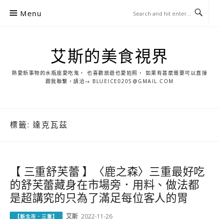
S
Menu
k
i
p
艾斯的美食視界
t
o
熱愛新事物的水瓶座愛吃鬼， 也喜歡旅遊也愛拍照， 如果有甚麼需要可以直接
c
跟我聯繫，請洽→ BLUEICE0205@GMAIL.COM
o
n
t
標籤:
達克瓦茲
e
n
t
【 三重舒芙蕾 】〈鹿之森〉三重最好吃
的舒芙蕾藏身在市場旁．用料、做法都
是超講究的只為了滿足每位客人的胃
艾斯
2022-11-26
【新北市．三重】