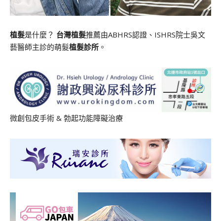
植髮
是什麼？
台灣植髮
推薦由ABHRS認證、ISHRS院士吳文
藝醫師主診的萌髮
植髮診所
。
微創包皮手術
&
勃起功能障礙治療