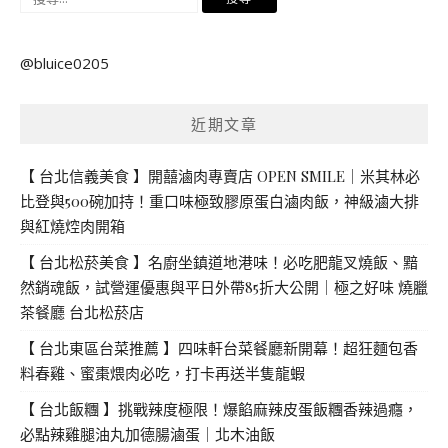
尋
關
@bluice0205
鍵
字:
近期文章
【 台北信義美食 】開囍滷肉專賣店 OPEN SMILE｜米其林必
比登與500碗加持！重口味極致膠原蛋白滷肉飯，神級滷大排
與紅燒焢肉開箱
【 台北松菸美食 】名廚坐鎮道地港味！必吃肥龍叉燒飯、黯
然銷魂飯，試營運優惠與平日外帶85折大公開｜極之好味 燒臘
茶餐廳 台北松菸店
【 台北東區台菜推薦 】四味軒台菜餐廳新開幕！超狂麵包香
料春雞、蜜棗煨肉必吃，打卡再送半隻龍蝦
【 台北飯糰 】挑戰辣度極限！爆餡麻辣皮蛋飯糰香辣過癮，
必點辣雞腿油丸加德腸滷蛋｜北木油飯