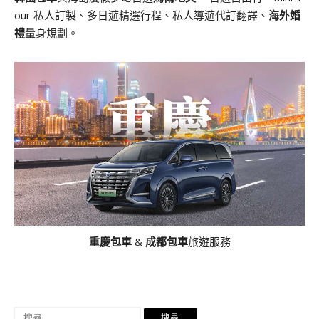
our 私人訂製、多日遊精選行程、私人導遊代訂翻譯、
海外婚
禮
量身規劃。
重慶包車
&
成都包車
旅遊服務
搜