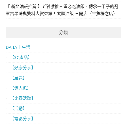
【 新北油飯推薦 】老饕激推三重必吃油飯，傳承一甲子的冠
軍古早味與雙料大賞榮耀！太順油飯 三陽店（金魚概念店）
分類
DAILY｜生活
【3C產品】
【好康分享】
【展覽】
【懶人包】
【比賽活動】
【活動】
【電影分享】