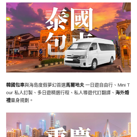
韓國包車
與海島度假夢幻首選
馬爾地夫
一日遊自由行、Mini T
our 私人訂製、多日遊精選行程、私人導遊代訂翻譯、
海外婚
禮
量身規劃。