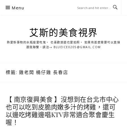
S
Menu
k
i
p
艾斯的美食視界
t
o
熱愛新事物的水瓶座愛吃鬼， 也喜歡旅遊也愛拍照， 如果有甚麼需要可以直接
c
跟我聯繫，請洽→ BLUEICE0205@GMAIL.COM
o
n
t
標籤:
雞老闆 桶仔雞 長春店
e
n
t
【 南京復興美食 】沒想到在台北市中心
也可以吃到皮脆肉嫩多汁的烤雞，還可
以邊吃烤雞邊唱KTV非常適合聚會慶生
喔！