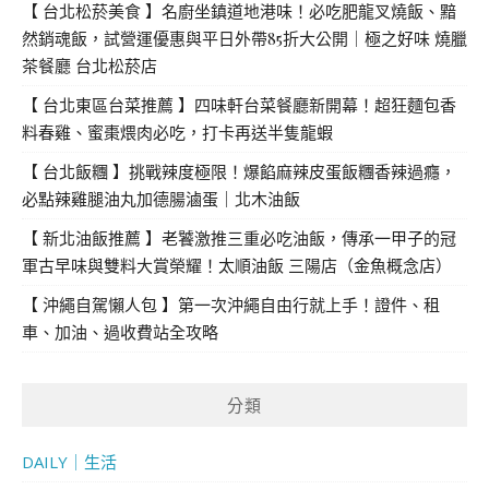
【 台北松菸美食 】名廚坐鎮道地港味！必吃肥龍叉燒飯、黯
然銷魂飯，試營運優惠與平日外帶85折大公開｜極之好味 燒臘
茶餐廳 台北松菸店
【 台北東區台菜推薦 】四味軒台菜餐廳新開幕！超狂麵包香
料春雞、蜜棗煨肉必吃，打卡再送半隻龍蝦
【 台北飯糰 】挑戰辣度極限！爆餡麻辣皮蛋飯糰香辣過癮，
必點辣雞腿油丸加德腸滷蛋｜北木油飯
【 新北油飯推薦 】老饕激推三重必吃油飯，傳承一甲子的冠
軍古早味與雙料大賞榮耀！太順油飯 三陽店（金魚概念店）
【 沖繩自駕懶人包 】第一次沖繩自由行就上手！證件、租
車、加油、過收費站全攻略
分類
DAILY｜生活