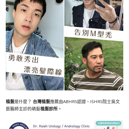
植髮
是什麼？
台灣植髮
推薦由ABHRS認證、ISHRS院士吳文
藝醫師主診的萌髮
植髮診所
。