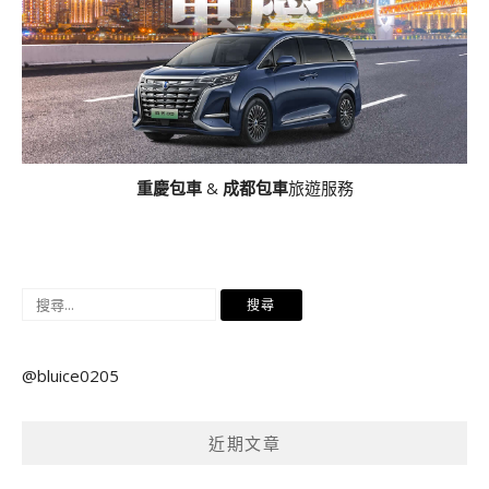
重慶包車
&
成都包車
旅遊服務
搜
尋
關
@bluice0205
鍵
字:
近期文章