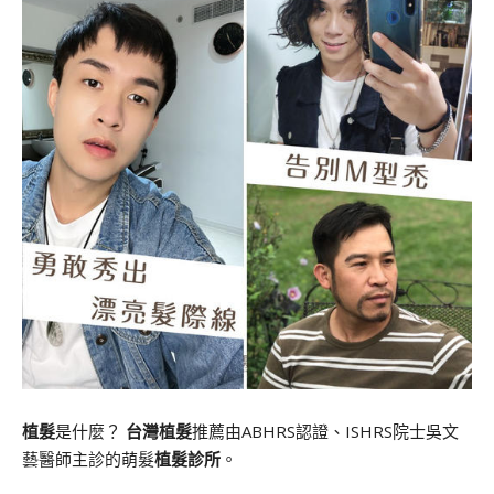
植髮
是什麼？
台灣植髮
推薦由ABHRS認證、ISHRS院士吳文
藝醫師主診的萌髮
植髮診所
。