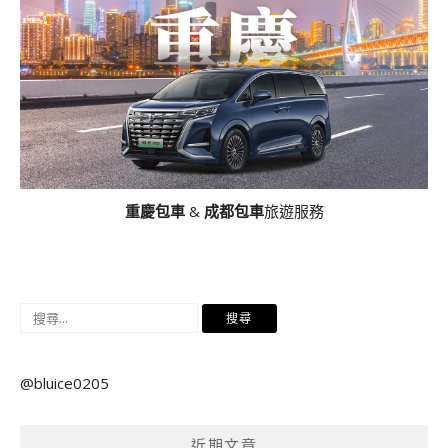
重慶包車
&
成都包車
旅遊服務
搜
尋
關
@bluice0205
鍵
字:
近期文章