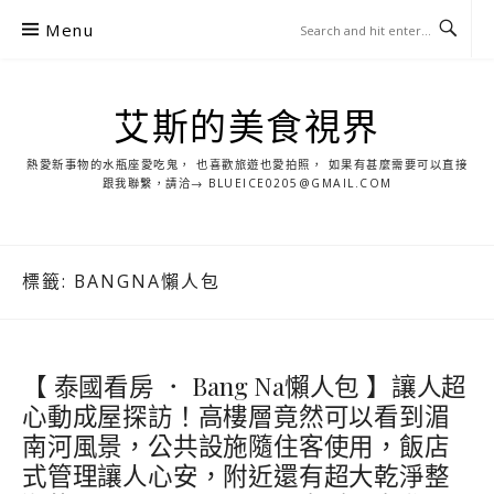
S
Menu
k
i
p
艾斯的美食視界
t
o
熱愛新事物的水瓶座愛吃鬼， 也喜歡旅遊也愛拍照， 如果有甚麼需要可以直接
c
跟我聯繫，請洽→ BLUEICE0205@GMAIL.COM
o
n
t
標籤:
BANGNA懶人包
e
n
t
【 泰國看房 ． Bang Na懶人包 】讓人超
心動成屋探訪！高樓層竟然可以看到湄
南河風景，公共設施隨住客使用，飯店
式管理讓人心安，附近還有超大乾淨整