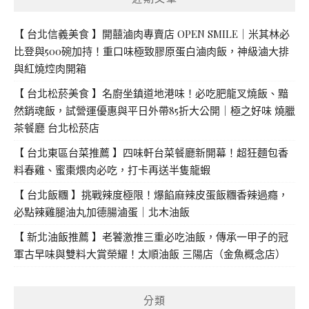
【 台北信義美食 】開囍滷肉專賣店 OPEN SMILE｜米其林必
比登與500碗加持！重口味極致膠原蛋白滷肉飯，神級滷大排
與紅燒焢肉開箱
【 台北松菸美食 】名廚坐鎮道地港味！必吃肥龍叉燒飯、黯
然銷魂飯，試營運優惠與平日外帶85折大公開｜極之好味 燒臘
茶餐廳 台北松菸店
【 台北東區台菜推薦 】四味軒台菜餐廳新開幕！超狂麵包香
料春雞、蜜棗煨肉必吃，打卡再送半隻龍蝦
【 台北飯糰 】挑戰辣度極限！爆餡麻辣皮蛋飯糰香辣過癮，
必點辣雞腿油丸加德腸滷蛋｜北木油飯
【 新北油飯推薦 】老饕激推三重必吃油飯，傳承一甲子的冠
軍古早味與雙料大賞榮耀！太順油飯 三陽店（金魚概念店）
分類