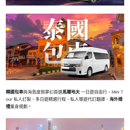
韓國包車
與海島度假夢幻首選
馬爾地夫
一日遊自由行、Mini T
our 私人訂製、多日遊精選行程、私人導遊代訂翻譯、
海外婚
禮
量身規劃。