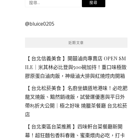
搜
尋
關
@bluice0205
鍵
字:
近期文章
【 台北信義美食 】開囍滷肉專賣店 OPEN SM
ILE｜米其林必比登與500碗加持！重口味極致
膠原蛋白滷肉飯，神級滷大排與紅燒焢肉開箱
【 台北松菸美食 】名廚坐鎮道地港味！必吃肥
龍叉燒飯、黯然銷魂飯，試營運優惠與平日外
帶85折大公開｜極之好味 燒臘茶餐廳 台北松菸
店
【 台北東區台菜推薦 】四味軒台菜餐廳新開
幕！超狂麵包香料春雞、蜜棗煨肉必吃，打卡