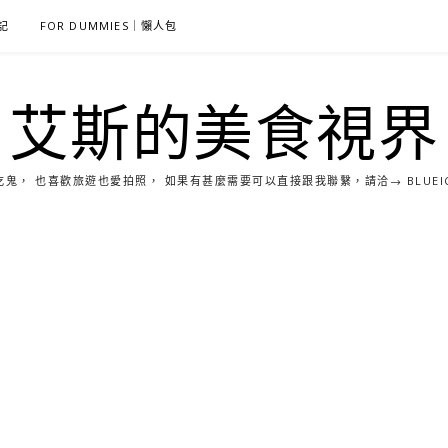
雜記
FOR DUMMIES｜懶人包
艾斯的美食視界
， 也喜歡旅遊也愛拍照， 如果有甚麼需要可以直接跟我聯繫，請洽→ BLUEICE0