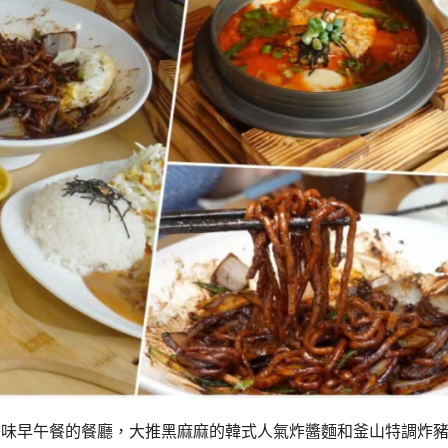
吃到正宗韓式美味早午餐的餐廳，大推黑麻麻的韓式人氣炸醬麵和釜山特調炸