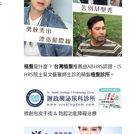
大
植髮
是什麼？
台灣植髮
推薦由ABHRS認證、IS
HRS院士吳文藝醫師主診的萌髮
植髮診所
。
微創包皮手術
&
勃起功能障礙治療