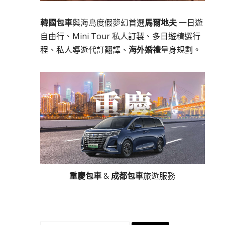
韓國包車
與海島度假夢幻首選
馬爾地夫
一日遊
自由行、Mini Tour 私人訂製、多日遊精選行
程、私人導遊代訂翻譯、
海外婚禮
量身規劃。
重慶包車
&
成都包車
旅遊服務