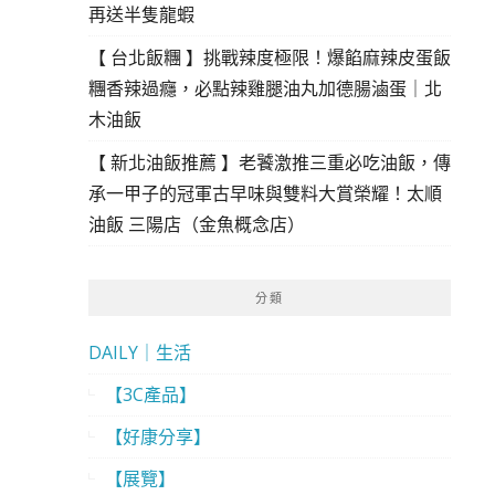
再送半隻龍蝦
【 台北飯糰 】挑戰辣度極限！爆餡麻辣皮蛋飯
糰香辣過癮，必點辣雞腿油丸加德腸滷蛋｜北
木油飯
【 新北油飯推薦 】老饕激推三重必吃油飯，傳
承一甲子的冠軍古早味與雙料大賞榮耀！太順
油飯 三陽店（金魚概念店）
分類
DAILY｜生活
【3C產品】
【好康分享】
【展覽】