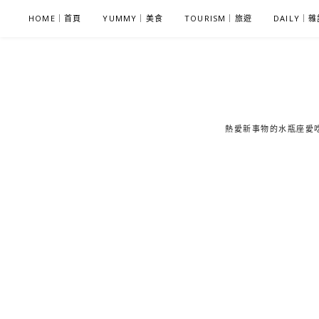
S
HOME｜首頁
YUMMY｜美食
TOURISM｜旅遊
DAILY｜
k
i
p
t
o
c
熱愛新事物的水瓶座愛吃鬼
o
n
t
e
n
t