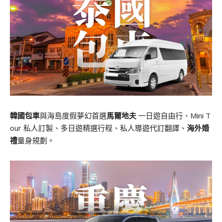
韓國包車
與海島度假夢幻首選
馬爾地夫
一日遊自由行、Mini T
our 私人訂製、多日遊精選行程、私人導遊代訂翻譯、
海外婚
禮
量身規劃。