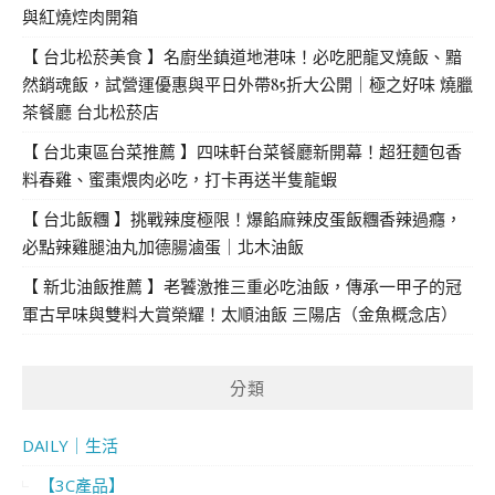
與紅燒焢肉開箱
【 台北松菸美食 】名廚坐鎮道地港味！必吃肥龍叉燒飯、黯
然銷魂飯，試營運優惠與平日外帶85折大公開｜極之好味 燒臘
茶餐廳 台北松菸店
【 台北東區台菜推薦 】四味軒台菜餐廳新開幕！超狂麵包香
料春雞、蜜棗煨肉必吃，打卡再送半隻龍蝦
【 台北飯糰 】挑戰辣度極限！爆餡麻辣皮蛋飯糰香辣過癮，
必點辣雞腿油丸加德腸滷蛋｜北木油飯
【 新北油飯推薦 】老饕激推三重必吃油飯，傳承一甲子的冠
軍古早味與雙料大賞榮耀！太順油飯 三陽店（金魚概念店）
分類
DAILY｜生活
【3C產品】