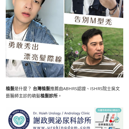
植髮
是什麼？
台灣植髮
推薦由ABHRS認證、ISHRS院士吳文
藝醫師主診的萌髮
植髮診所
。