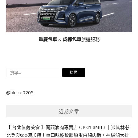
重慶包車
&
成都包車
旅遊服務
搜
尋
關
@bluice0205
鍵
字:
近期文章
【 台北信義美食 】開囍滷肉專賣店 OPEN SMILE｜米其林必
比登與500碗加持！重口味極致膠原蛋白滷肉飯，神級滷大排