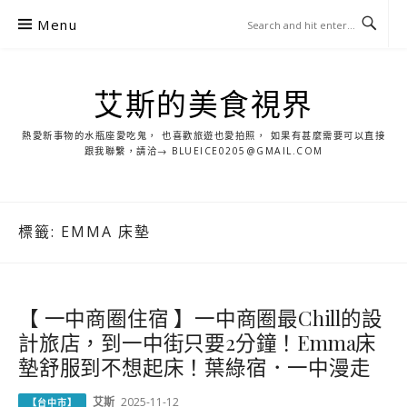
S
Menu
k
i
p
艾斯的美食視界
t
o
熱愛新事物的水瓶座愛吃鬼， 也喜歡旅遊也愛拍照， 如果有甚麼需要可以直接
c
跟我聯繫，請洽→ BLUEICE0205@GMAIL.COM
o
n
t
標籤:
EMMA 床墊
e
n
t
【 一中商圈住宿 】一中商圈最Chill的設
計旅店，到一中街只要2分鐘！Emma床
墊舒服到不想起床！葉綠宿．一中漫走
艾斯
2025-11-12
【台中市】