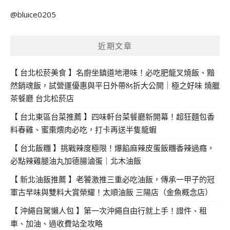
關
@bluice0205
鍵
字:
近期文章
【 台北松菸美食 】名廚坐鎮道地港味！必吃肥龍叉燒飯、黯
然銷魂飯，試營運優惠與平日外帶85折大公開｜極之好味 燒臘
茶餐廳 台北松菸店
【 台北東區台菜推薦 】四味軒台菜餐廳新開幕！超狂麵包香
料春雞、蜜棗煨肉必吃，打卡再送半隻龍蝦
【 台北飯糰 】挑戰辣度極限！爆餡麻辣皮蛋飯糰香辣過癮，
必點辣雞腿油丸加德腸滷蛋｜北木油飯
【 新北油飯推薦 】老饕激推三重必吃油飯，傳承一甲子的冠
軍古早味與雙料大賞榮耀！太順油飯 三陽店（金魚概念店）
【 沖繩自駕懶人包 】第一次沖繩自由行就上手！證件、租
車、加油、過收費站全攻略