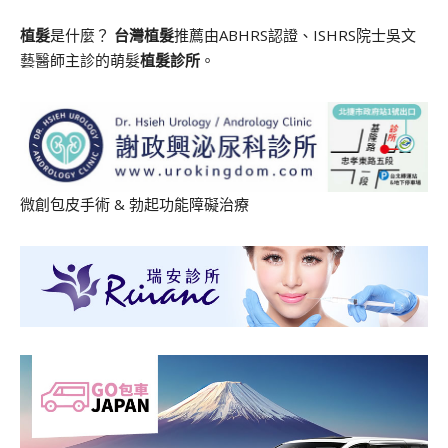
植髮
是什麼？
台灣植髮
推薦由ABHRS認證、ISHRS院士吳文
藝醫師主診的萌髮
植髮診所
。
微創包皮手術
&
勃起功能障礙治療