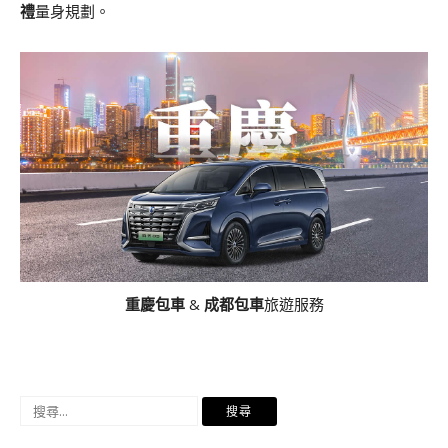
禮
量身規劃。
重慶包車
&
成都包車
旅遊服務
搜
尋