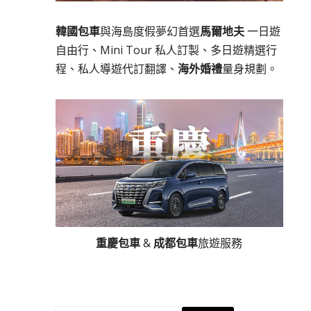
韓國包車
與海島度假夢幻首選
馬爾地夫
一日遊
自由行、Mini Tour 私人訂製、多日遊精選行
程、私人導遊代訂翻譯、
海外婚禮
量身規劃。
重慶包車
&
成都包車
旅遊服務