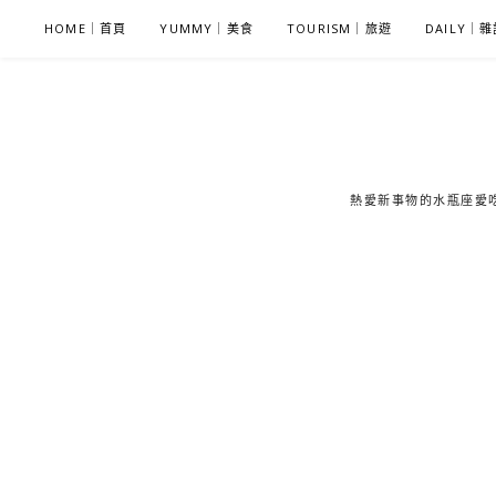
S
HOME｜首頁
YUMMY｜美食
TOURISM｜旅遊
DAILY｜
k
i
p
t
o
c
熱愛新事物的水瓶座愛吃鬼
o
n
t
e
n
t