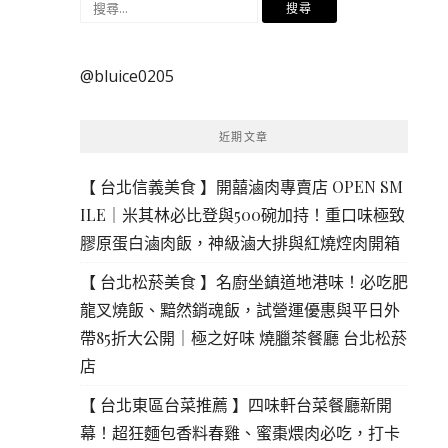
搜
尋
關
@bluice0205
鍵
字:
近期文章
【 台北信義美食 】開囍滷肉專賣店 OPEN SM
ILE｜米其林必比登與500碗加持！重口味極致
膠原蛋白滷肉飯，神級滷大排與紅燒焢肉開箱
【 台北松菸美食 】名廚坐鎮道地港味！必吃肥
龍叉燒飯、黯然銷魂飯，試營運優惠與平日外
帶85折大公開｜極之好味 燒臘茶餐廳 台北松菸
店
【 台北東區台菜推薦 】四味軒台菜餐廳新開
幕！超狂麵包香料春雞、蜜棗煨肉必吃，打卡