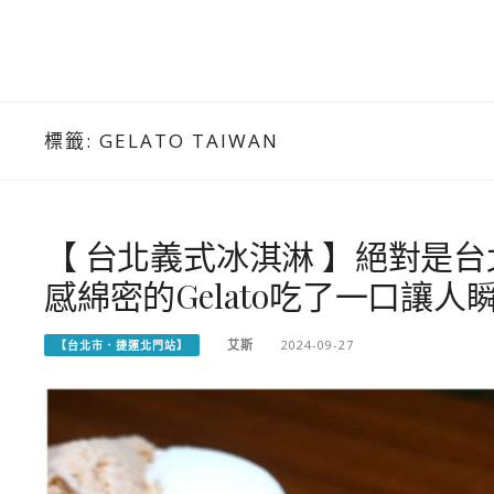
標籤:
GELATO TAIWAN
【 台北義式冰淇淋 】絕對是
感綿密的Gelato吃了一口讓
艾斯
2024-09-27
【台北市．捷運北門站】