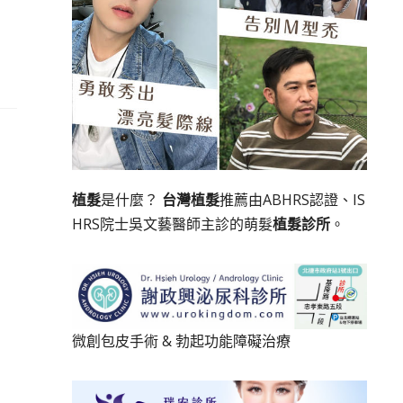
植髮
是什麼？
台灣植髮
推薦由ABHRS認證、IS
HRS院士吳文藝醫師主診的萌髮
植髮診所
。
微創包皮手術
&
勃起功能障礙治療