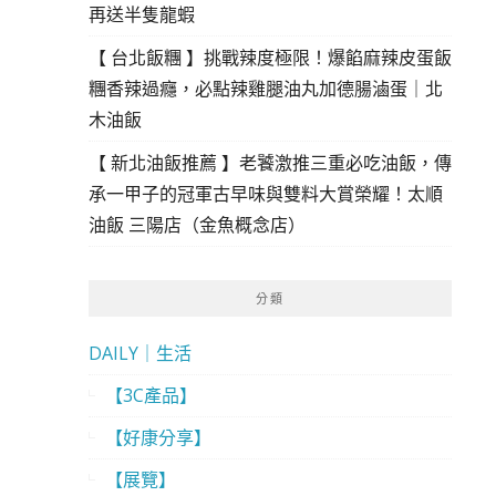
再送半隻龍蝦
【 台北飯糰 】挑戰辣度極限！爆餡麻辣皮蛋飯
糰香辣過癮，必點辣雞腿油丸加德腸滷蛋｜北
木油飯
【 新北油飯推薦 】老饕激推三重必吃油飯，傳
承一甲子的冠軍古早味與雙料大賞榮耀！太順
油飯 三陽店（金魚概念店）
分類
DAILY｜生活
【3C產品】
【好康分享】
【展覽】