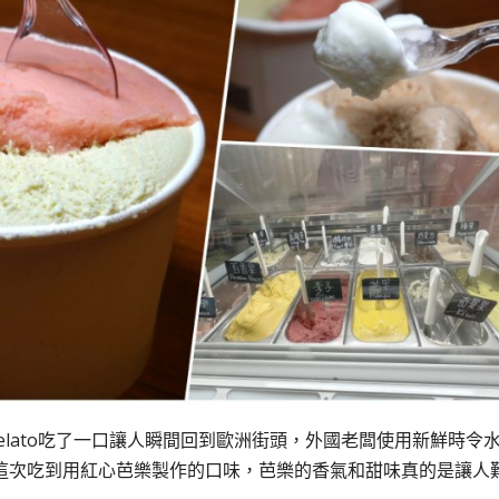
lato吃了一口讓人瞬間回到歐洲街頭，外國老闆使用新鮮時令
這次吃到用紅心芭樂製作的口味，芭樂的香氣和甜味真的是讓人