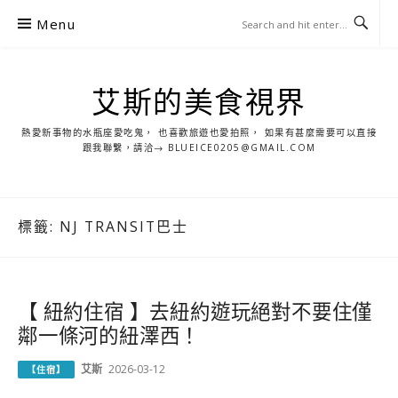
S
Menu
k
i
p
艾斯的美食視界
t
o
熱愛新事物的水瓶座愛吃鬼， 也喜歡旅遊也愛拍照， 如果有甚麼需要可以直接
c
跟我聯繫，請洽→ BLUEICE0205@GMAIL.COM
o
n
t
標籤:
NJ TRANSIT巴士
e
n
t
【 紐約住宿 】去紐約遊玩絕對不要住僅
鄰一條河的紐澤西！
艾斯
2026-03-12
【住宿】