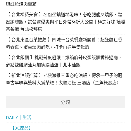
與紅燒焢肉開箱
【 台北松菸美食 】名廚坐鎮道地港味！必吃肥龍叉燒飯、黯
然銷魂飯，試營運優惠與平日外帶85折大公開｜極之好味 燒臘
茶餐廳 台北松菸店
【 台北東區台菜推薦 】四味軒台菜餐廳新開幕！超狂麵包香
料春雞、蜜棗煨肉必吃，打卡再送半隻龍蝦
【 台北飯糰 】挑戰辣度極限！爆餡麻辣皮蛋飯糰香辣過癮，
必點辣雞腿油丸加德腸滷蛋｜北木油飯
【 新北油飯推薦 】老饕激推三重必吃油飯，傳承一甲子的冠
軍古早味與雙料大賞榮耀！太順油飯 三陽店（金魚概念店）
分類
DAILY｜生活
【3C產品】