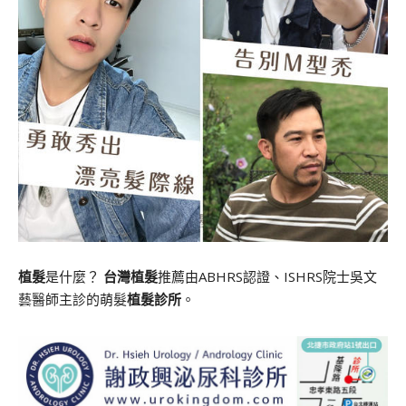
植髮
是什麼？
台灣植髮
推薦由ABHRS認證、ISHRS院士吳文
藝醫師主診的萌髮
植髮診所
。