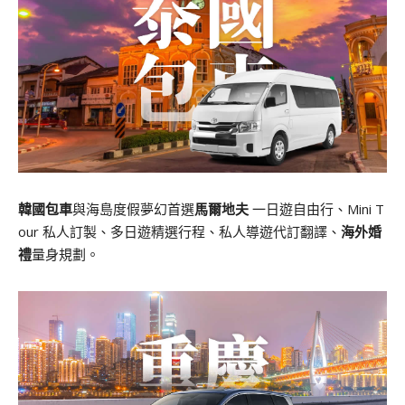
韓國包車
與海島度假夢幻首選
馬爾地夫
一日遊自由行、Mini T
our 私人訂製、多日遊精選行程、私人導遊代訂翻譯、
海外婚
禮
量身規劃。