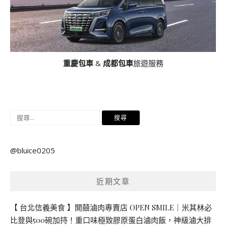
重慶包車
&
成都包車
旅遊服務
搜
尋
關
@bluice0205
鍵
字:
近期文章
【 台北信義美食 】開囍滷肉專賣店 OPEN SMILE｜米其林必
比登與500碗加持！重口味極致膠原蛋白滷肉飯，神級滷大排