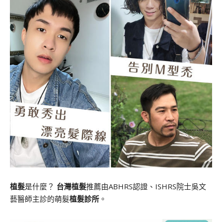
植髮
是什麼？
台灣植髮
推薦由ABHRS認證、ISHRS院士吳文
藝醫師主診的萌髮
植髮診所
。