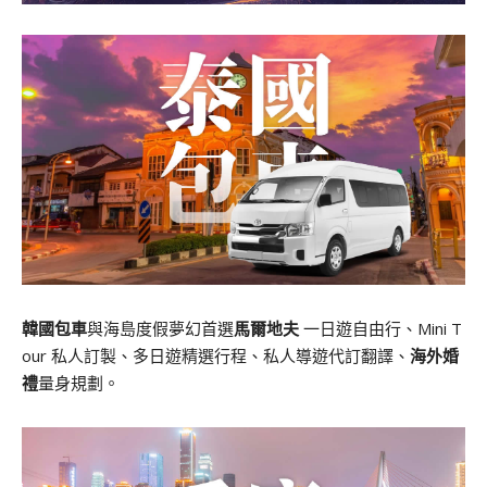
韓國包車
與海島度假夢幻首選
馬爾地夫
一日遊自由行、Mini T
our 私人訂製、多日遊精選行程、私人導遊代訂翻譯、
海外婚
禮
量身規劃。