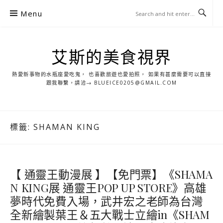
S
Menu
k
i
p
艾斯的美食視界
t
o
熱愛新事物的水瓶座愛吃鬼， 也喜歡旅遊也愛拍照， 如果有甚麼需要可以直接
c
跟我聯繫，請洽→ BLUEICE0205@GMAIL.COM
o
n
t
標籤:
SHAMAN KING
e
n
t
【 通靈王動漫展 】【免門票】《SHAMA
N KING展 通靈王POP UP STORE》高雄
夢時代免費入場，武井宏之老師為台灣
全新繪製葉王＆五大戰士立繪in《SHAM