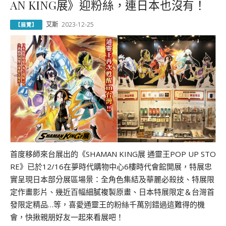
AN KING展》迎粉絲，連日本也沒有！
艾斯
2023-12-25
【展覽】
首度移師來台展出的《SHAMAN KING展 通靈王POP UP STO
RE》已於12/16在夢時代購物中心6樓時代會館開展，特展忠
實呈現日本部分展區場景：全角色集結及華麗必殺技、特展限
定作畫影片、幾近百幅細膩複製原畫、日本特展限定＆台灣首
發限定精品…等，喜愛通靈王的粉絲千萬別錯過這難得的機
會，快揪親朋好友一起來看展吧！