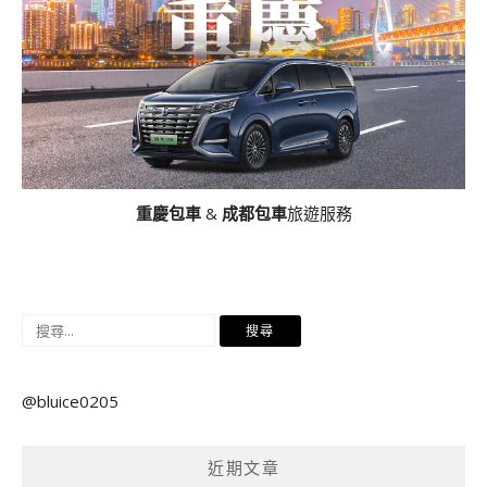
重慶包車
&
成都包車
旅遊服務
搜
尋
關
@bluice0205
鍵
字:
近期文章