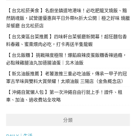
【 台北松菸美食 】名廚坐鎮道地港味！必吃肥龍叉燒飯、黯
然銷魂飯，試營運優惠與平日外帶85折大公開｜極之好味 燒臘
茶餐廳 台北松菸店
【 台北東區台菜推薦 】四味軒台菜餐廳新開幕！超狂麵包香
料春雞、蜜棗煨肉必吃，打卡再送半隻龍蝦
【 台北飯糰 】挑戰辣度極限！爆餡麻辣皮蛋飯糰香辣過癮，
必點辣雞腿油丸加德腸滷蛋｜北木油飯
【 新北油飯推薦 】老饕激推三重必吃油飯，傳承一甲子的冠
軍古早味與雙料大賞榮耀！太順油飯 三陽店（金魚概念店）
【 沖繩自駕懶人包 】第一次沖繩自由行就上手！證件、租
車、加油、過收費站全攻略
分類
DAILY｜生活