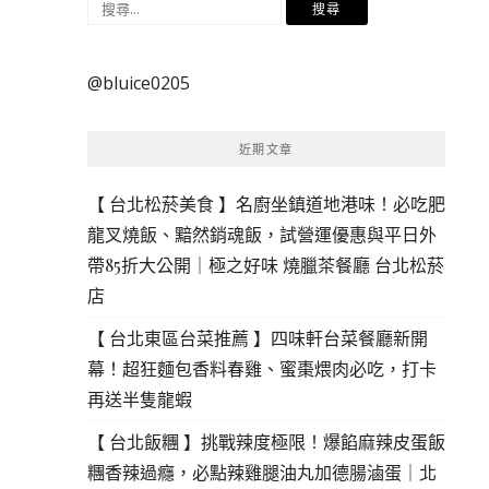
搜
尋
關
@bluice0205
鍵
字:
近期文章
【 台北松菸美食 】名廚坐鎮道地港味！必吃肥
龍叉燒飯、黯然銷魂飯，試營運優惠與平日外
帶85折大公開｜極之好味 燒臘茶餐廳 台北松菸
店
【 台北東區台菜推薦 】四味軒台菜餐廳新開
幕！超狂麵包香料春雞、蜜棗煨肉必吃，打卡
再送半隻龍蝦
【 台北飯糰 】挑戰辣度極限！爆餡麻辣皮蛋飯
糰香辣過癮，必點辣雞腿油丸加德腸滷蛋｜北