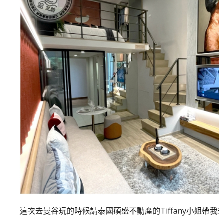
這次去曼谷玩的時候請泰國碩盛不動產的Tiffany小姐帶我去看在B