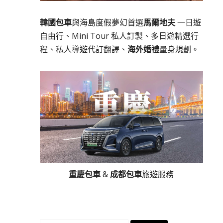
韓國包車
與海島度假夢幻首選
馬爾地夫
一日遊
自由行、Mini Tour 私人訂製、多日遊精選行
程、私人導遊代訂翻譯、
海外婚禮
量身規劃。
重慶包車
&
成都包車
旅遊服務