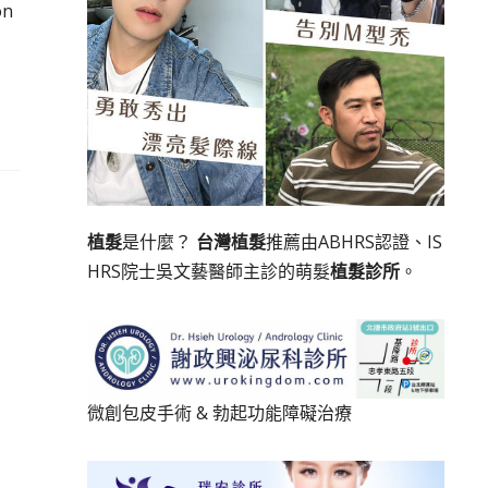
n
植髮
是什麼？
台灣植髮
推薦由ABHRS認證、IS
HRS院士吳文藝醫師主診的萌髮
植髮診所
。
微創包皮手術
&
勃起功能障礙治療