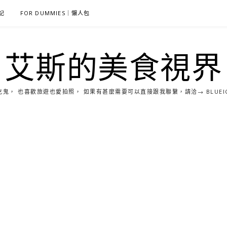
雜記
FOR DUMMIES｜懶人包
艾斯的美食視界
， 也喜歡旅遊也愛拍照， 如果有甚麼需要可以直接跟我聯繫，請洽→ BLUEICE0