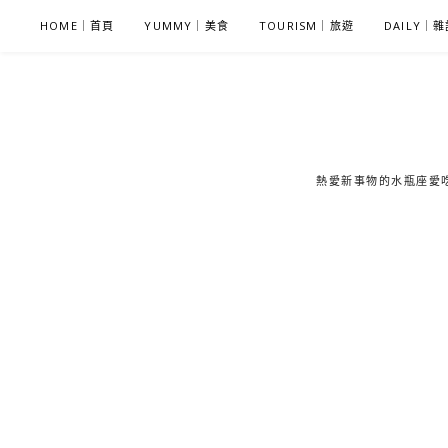
S
HOME｜首頁
YUMMY｜美食
TOURISM｜旅遊
DAILY｜
k
i
p
t
o
c
熱愛新事物的水瓶座愛吃鬼
o
n
t
e
n
t