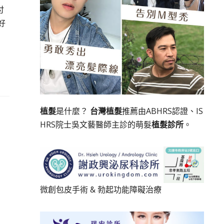
付
好
植髮
是什麼？
台灣植髮
推薦由ABHRS認證、IS
HRS院士吳文藝醫師主診的萌髮
植髮診所
。
微創包皮手術
&
勃起功能障礙治療