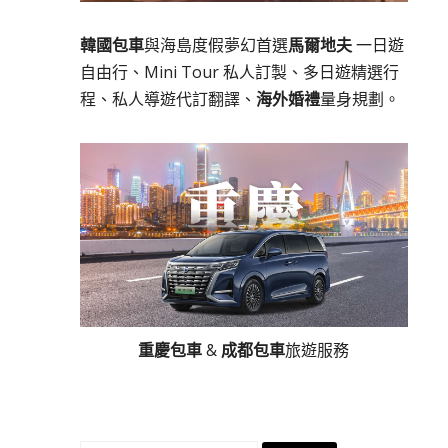
韓國包車
與海島度假夢幻首選
馬爾地夫
一日遊
自由行、Mini Tour 私人訂製、多日遊精選行
程、私人導遊代訂翻譯、
海外婚禮
量身規劃。
重慶包車
&
成都包車
旅遊服務