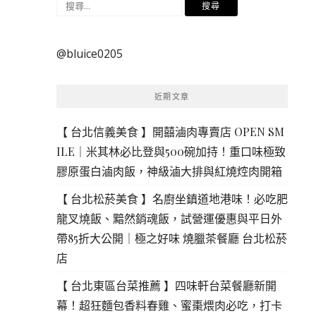
搜
尋
關
@bluice0205
鍵
字:
近期文章
【 台北信義美食 】開囍滷肉專賣店 OPEN SM
ILE｜米其林必比登與500碗加持！重口味極致
膠原蛋白滷肉飯，神級滷大排與紅燒焢肉開箱
【 台北松菸美食 】名廚坐鎮道地港味！必吃肥
龍叉燒飯、黯然銷魂飯，試營運優惠與平日外
帶85折大公開｜極之好味 燒臘茶餐廳 台北松菸
店
【 台北東區台菜推薦 】四味軒台菜餐廳新開
幕！超狂麵包香料春雞、蜜棗煨肉必吃，打卡