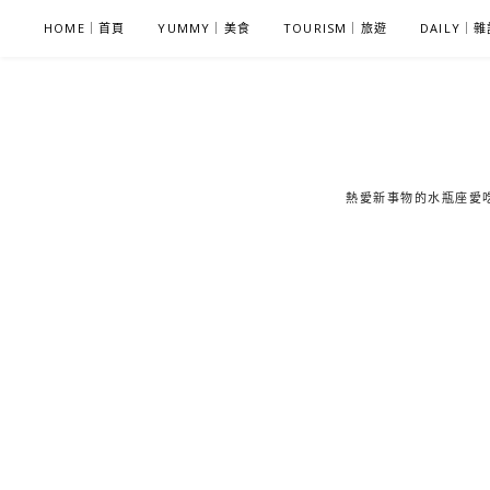
S
HOME｜首頁
YUMMY｜美食
TOURISM｜旅遊
DAILY｜
k
i
p
t
o
c
熱愛新事物的水瓶座愛吃鬼
o
n
t
e
n
t