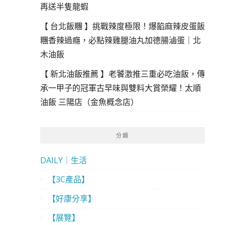
再送半隻龍蝦
【 台北飯糰 】挑戰辣度極限！爆餡麻辣皮蛋飯
糰香辣過癮，必點辣雞腿油丸加德腸滷蛋｜北
木油飯
【 新北油飯推薦 】老饕激推三重必吃油飯，傳
承一甲子的冠軍古早味與雙料大賞榮耀！太順
油飯 三陽店（金魚概念店）
分類
DAILY｜生活
【3C產品】
【好康分享】
【展覽】