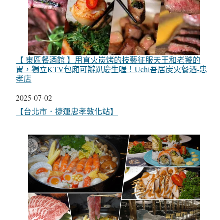
【 東區餐酒館 】用直火炭烤的技藝征服天王和老饕的
胃，獨立KTV包廂可辦趴慶生喔！Uchi吾居炭火餐酒-忠
孝店
日期
2025-07-02
關於
【台北市．捷運忠孝敦化站】