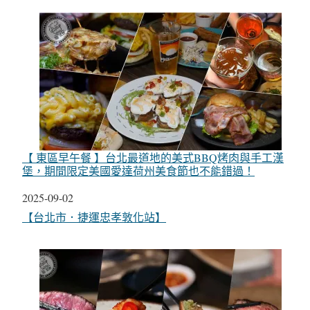
【 東區早午餐 】台北最道地的美式BBQ烤肉與手工漢
堡，期間限定美國愛達荷州美食節也不能錯過！
日期
2025-09-02
關於
【台北市．捷運忠孝敦化站】