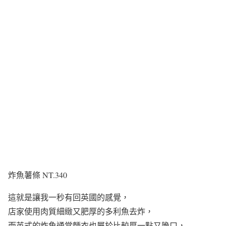
炸魚薯條 NT.340
這就是讓我一秒有回英國的感覺，
店家使用肉質細緻又肥厚的多利魚去炸，
而英式的炸魚通常麵衣也屬於比較厚一點又脆口，