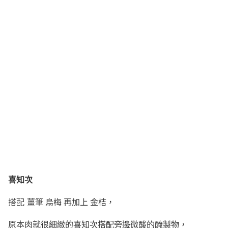
喜知次
搭配 薑筆 烏梅 再加上 金桔，
原本肉就很細緻的喜知次搭配旁邊微酸的醃製物，