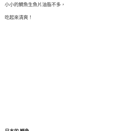
小小的鯛魚生魚片油脂不多，
吃起來清爽！
日本的 鰤魚