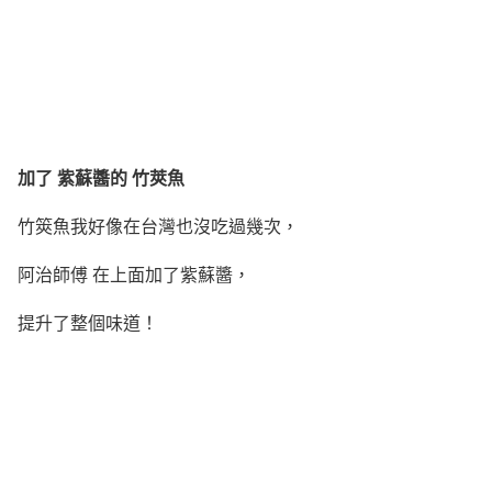
加了 紫蘇醬的 竹莢魚
竹筴魚我好像在台灣也沒吃過幾次，
阿治師傅 在上面加了紫蘇醬，
提升了整個味道！