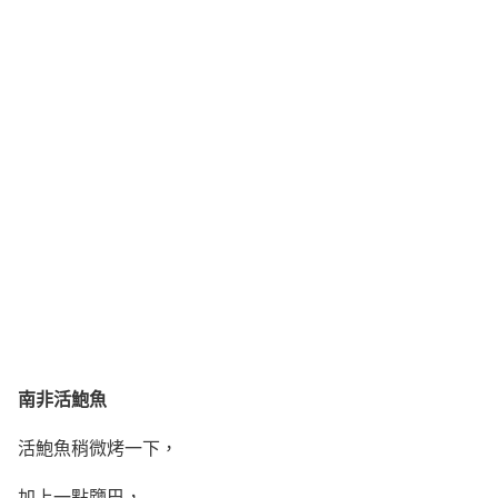
南非活鮑魚
活鮑魚稍微烤一下，
加上一點鹽巴，