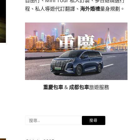
自由行、Mini Tour 私人訂製、多日遊精選行
程、私人導遊代訂翻譯、
海外婚禮
量身規劃。
重慶包車
&
成都包車
旅遊服務
搜
尋
關