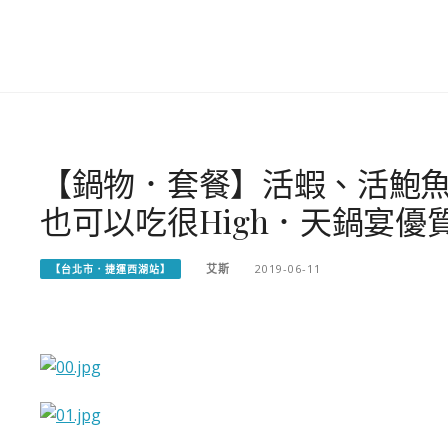
【鍋物．套餐】活蝦、活鮑
也可以吃很High．天鍋宴優
艾斯
2019-06-11
【台北市．捷運西湖站】