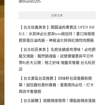
@bluice0205
鍵
字:
近期文章
【 台北信義美食 】開囍滷肉專賣店 OPEN SM
ILE｜米其林必比登與500碗加持！重口味極致
膠原蛋白滷肉飯，神級滷大排與紅燒焢肉開箱
【 台北松菸美食 】名廚坐鎮道地港味！必吃肥
龍叉燒飯、黯然銷魂飯，試營運優惠與平日外
帶85折大公開｜極之好味 燒臘茶餐廳 台北松菸
店
【 台北東區台菜推薦 】四味軒台菜餐廳新開
幕！超狂麵包香料春雞、蜜棗煨肉必吃，打卡
再送半隻龍蝦
【 台北飯糰 】挑戰辣度極限！爆餡麻辣皮蛋飯