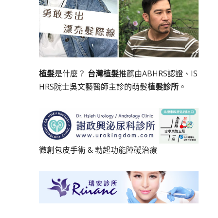
植髮
是什麼？
台灣植髮
推薦由ABHRS認證、IS
HRS院士吳文藝醫師主診的萌髮
植髮診所
。
微創包皮手術
&
勃起功能障礙治療