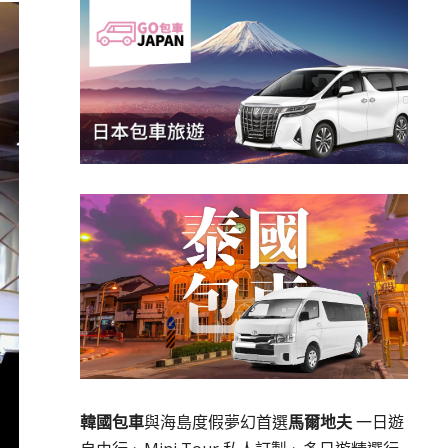
韓國包車
與海島度假夢幻首選
馬爾地夫
一日遊