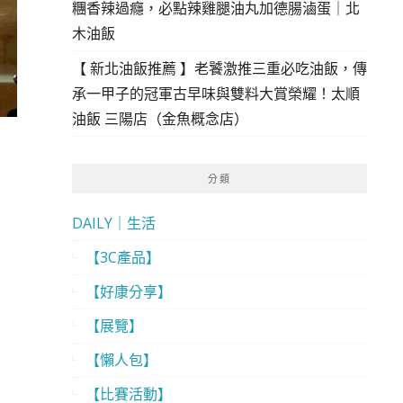
糰香辣過癮，必點辣雞腿油丸加德腸滷蛋｜北
木油飯
【 新北油飯推薦 】老饕激推三重必吃油飯，傳
承一甲子的冠軍古早味與雙料大賞榮耀！太順
油飯 三陽店（金魚概念店）
分類
DAILY｜生活
【3C產品】
【好康分享】
【展覽】
【懶人包】
【比賽活動】