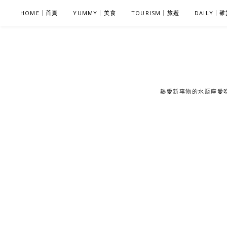
S
HOME｜首頁
YUMMY｜美食
TOURISM｜旅遊
DAILY｜
k
i
p
t
o
c
熱愛新事物的水瓶座愛吃鬼
o
n
t
e
n
t