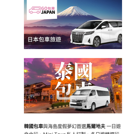
韓國包車
與海島度假夢幻首選
馬爾地夫
一日遊