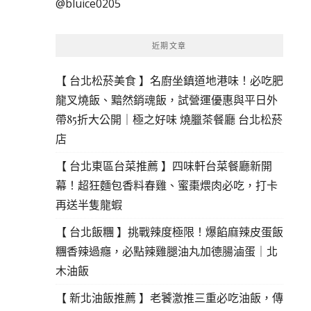
@bluice0205
鍵
字:
近期文章
【 台北松菸美食 】名廚坐鎮道地港味！必吃肥
龍叉燒飯、黯然銷魂飯，試營運優惠與平日外
帶85折大公開｜極之好味 燒臘茶餐廳 台北松菸
店
【 台北東區台菜推薦 】四味軒台菜餐廳新開
幕！超狂麵包香料春雞、蜜棗煨肉必吃，打卡
再送半隻龍蝦
【 台北飯糰 】挑戰辣度極限！爆餡麻辣皮蛋飯
糰香辣過癮，必點辣雞腿油丸加德腸滷蛋｜北
木油飯
【 新北油飯推薦 】老饕激推三重必吃油飯，傳