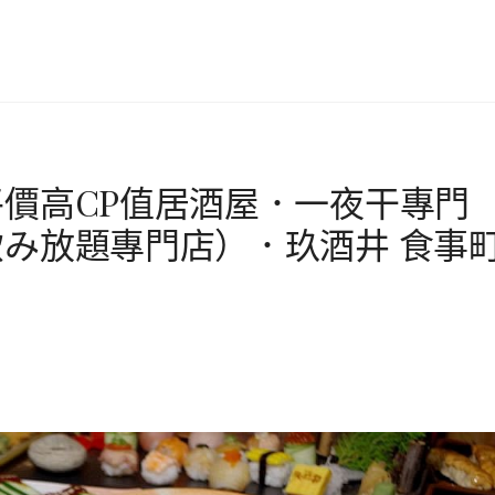
價高CP值居酒屋．一夜干專門
み放題專門店）．玖酒井 食事