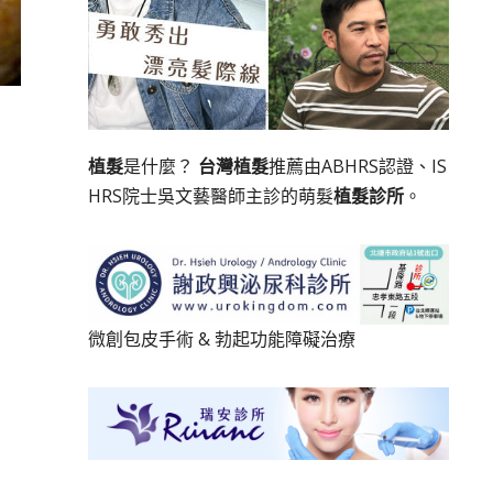
植髮
是什麼？
台灣植髮
推薦由ABHRS認證、IS
HRS院士吳文藝醫師主診的萌髮
植髮診所
。
微創包皮手術
&
勃起功能障礙治療