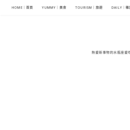
S
HOME｜首頁
YUMMY｜美食
TOURISM｜旅遊
DAILY｜
k
i
p
t
o
c
熱愛新事物的水瓶座愛吃鬼
o
n
t
e
n
t