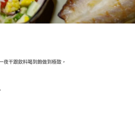
把一夜干跟飲料喝到飽做到極致，
，