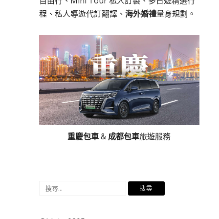
自由行、Mini Tour 私人訂製、多日遊精選行
程、私人導遊代訂翻譯、
海外婚禮
量身規劃。
重慶包車
&
成都包車
旅遊服務
搜
尋
關