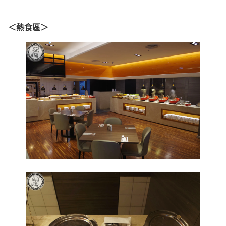
＜熱食區＞