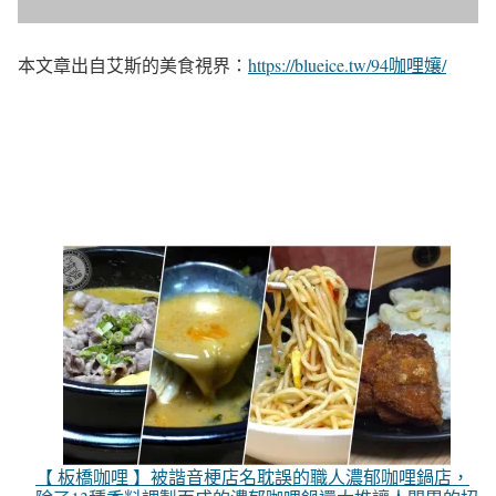
本文章出自艾斯的美食視界：
https://blueice.tw/94咖哩孃/
【 板橋咖哩 】被諧音梗店名耽誤的職人濃郁咖哩鍋店，