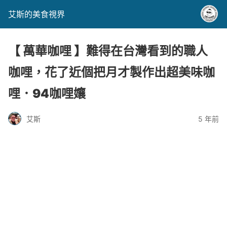
艾斯的美食視界
【 萬華咖哩 】難得在台灣看到的職人
咖哩，花了近個把月才製作出超美味咖
哩．94咖哩孃
艾斯
5 年前