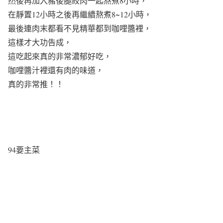
然後再加入豬後腿絞肉一起熬煮8小時，
在靜置12小時之後再繼續熬煮8~12小時，
最後連肉末都看不見精華都到咖哩醬裡，
這樣才大功告成，
這吃起來真的非常濃郁好吃，
咖哩醬汁裡還有肉的味道，
真的非常推！！
94要主菜