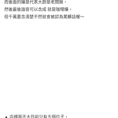
而後面的孃是代表大廚是老闆娘，
然後最後諧音可以念成 就是咖哩孃，
但千萬要念清楚不然就會被認為罵髒話喔～
▲ 店裡面不大目前只有五個位子，