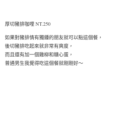
厚切豬排咖哩 NT.250
如果對豬排情有獨鍾的朋友就可以點這個餐，
後切豬排吃起來就非常有爽度，
而且還有加一個雞柳和糖心蛋，
普通男生我覺得吃這個餐就剛剛好～