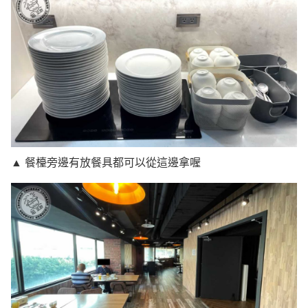
▲ 餐檯旁邊有放餐具都可以從這邊拿喔