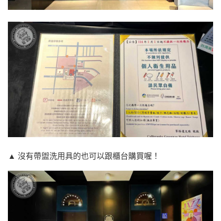
▲ 沒有帶盥洗用具的也可以跟櫃台購買喔！