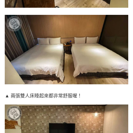
▲ 兩張雙人床睡起來都非常舒服喔！