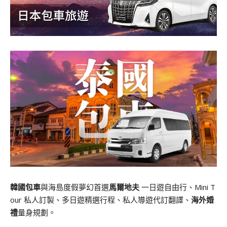
韓國包車
與海島度假夢幻首選
馬爾地夫
一日遊自由行、Mini T
our 私人訂製、多日遊精選行程、私人導遊代訂翻譯、
海外婚
禮
量身規劃。