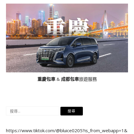
重慶包車
&
成都包車
旅遊服務
搜
尋
關
https://www.tiktok.com/@bluice0205?is_from_webapp=1&
鍵