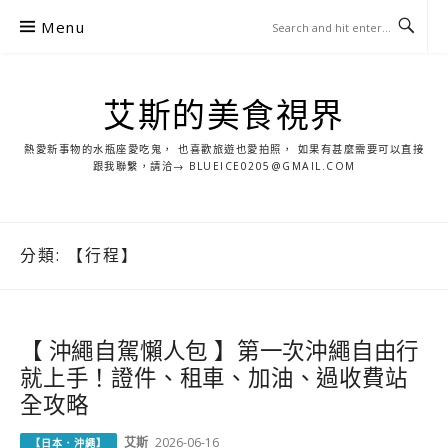
S
Menu
k
i
p
艾斯的美食視界
t
o
熱愛新事物的水瓶座愛吃鬼， 也喜歡旅遊也愛拍照， 如果有甚麼需要可以直接
c
跟我聯繫，請洽→ BLUEICE0205@GMAIL.COM
o
n
t
分類:
【行程】
e
n
t
【 沖繩自駕懶人包 】第一次沖繩自由行
就上手！證件、租車、加油、過收費站
全攻略
艾斯
2026-06-16
【日本．沖繩】