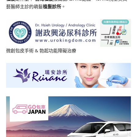
藝醫師主診的萌髮
植髮診所
。
微創包皮手術
&
勃起功能障礙治療