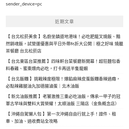
sender_device=pc
字:
近期文章
【 台北松菸美食 】名廚坐鎮道地港味！必吃肥龍叉燒飯、黯
然銷魂飯，試營運優惠與平日外帶85折大公開｜極之好味 燒臘
茶餐廳 台北松菸店
【 台北東區台菜推薦 】四味軒台菜餐廳新開幕！超狂麵包香
料春雞、蜜棗煨肉必吃，打卡再送半隻龍蝦
【 台北飯糰 】挑戰辣度極限！爆餡麻辣皮蛋飯糰香辣過癮，
必點辣雞腿油丸加德腸滷蛋｜北木油飯
【 新北油飯推薦 】老饕激推三重必吃油飯，傳承一甲子的冠
軍古早味與雙料大賞榮耀！太順油飯 三陽店（金魚概念店）
【 沖繩自駕懶人包 】第一次沖繩自由行就上手！證件、租
車、加油、過收費站全攻略