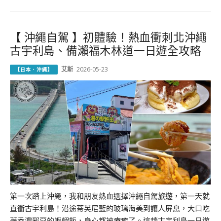
【 沖繩自駕 】初體驗！熱血衝刺北沖繩
古宇利島、備瀨福木林道一日遊全攻略
艾斯
2026-05-23
【日本．沖繩】
第一次踏上沖繩，我和朋友熱血選擇沖繩自駕旅遊，第一天就
直衝古宇利島！沿途蒂芙尼藍的玻璃海美到讓人屏息，大口吃
著香濃邪惡的蝦蝦飯，身心都被療癒了。這趟古宇利島一日遊