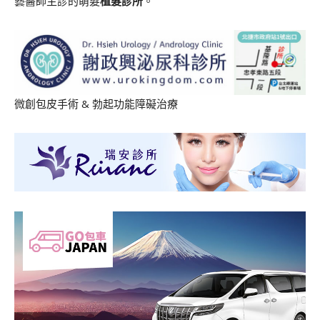
藝醫師主診的萌髮
植髮診所
。
微創包皮手術
&
勃起功能障礙治療