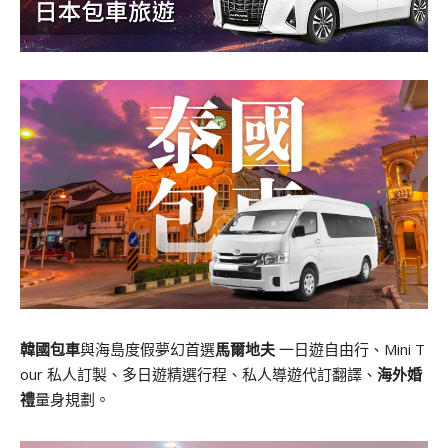
韓國包車
與海島度假夢幻首選
馬爾地夫
一日遊自由行、Mini T
our 私人訂製、多日遊精選行程、私人導遊代訂翻譯、
海外婚
禮
量身規劃。