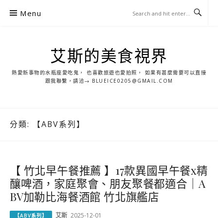
S
Menu
k
i
p
艾斯的美食視界
t
o
熱愛新事物的水瓶座愛吃鬼， 也喜歡旅遊也愛拍照， 如果有甚麼需要可以直接
c
跟我聯繫，請洽→ BLUEICE0205@GMAIL.COM
o
n
t
分類:
【ABV系列】
e
n
t
【 竹北早午餐推薦 】17款異國早午餐x精
釀啤酒，家庭聚會、朋友聚餐都適合｜A
BV加勒比海餐酒館 竹北旗艦店
艾斯
2025-12-01
【ABV系列】