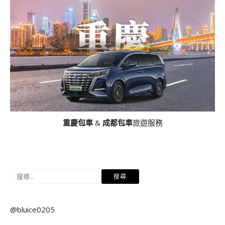
重慶包車
&
成都包車
旅遊服務
搜
尋
關
@bluice0205
鍵
字: