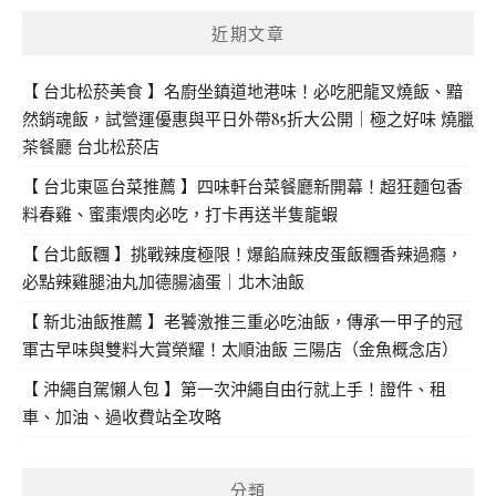
近期文章
【 台北松菸美食 】名廚坐鎮道地港味！必吃肥龍叉燒飯、黯
然銷魂飯，試營運優惠與平日外帶85折大公開｜極之好味 燒臘
茶餐廳 台北松菸店
【 台北東區台菜推薦 】四味軒台菜餐廳新開幕！超狂麵包香
料春雞、蜜棗煨肉必吃，打卡再送半隻龍蝦
【 台北飯糰 】挑戰辣度極限！爆餡麻辣皮蛋飯糰香辣過癮，
必點辣雞腿油丸加德腸滷蛋｜北木油飯
【 新北油飯推薦 】老饕激推三重必吃油飯，傳承一甲子的冠
軍古早味與雙料大賞榮耀！太順油飯 三陽店（金魚概念店）
【 沖繩自駕懶人包 】第一次沖繩自由行就上手！證件、租
車、加油、過收費站全攻略
分類