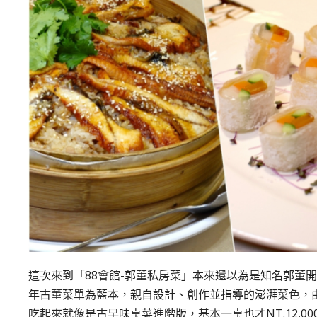
這次來到「88會館-郭董私房菜」本來還以為是知名郭董
年古董菜單為藍本，親自設計、創作並指導的澎湃菜色，
吃起來就像是古早味桌菜進階版，基本一桌也才NT.12,0