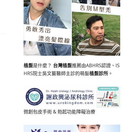
植髮
是什麼？
台灣植髮
推薦由ABHRS認證、IS
HRS院士吳文藝醫師主診的萌髮
植髮診所
。
微創包皮手術
&
勃起功能障礙治療