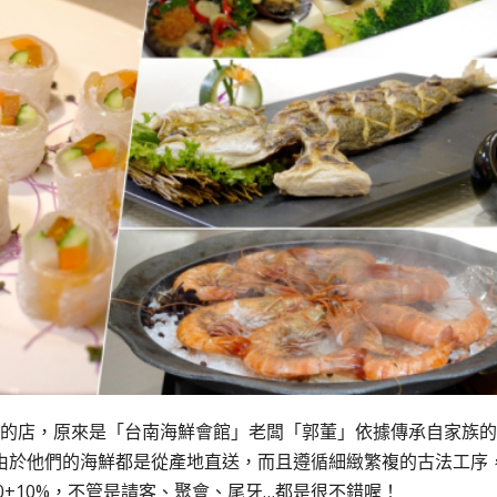
開的店，原來是「台南海鮮會館」老闆「郭董」依據傳承自家族的
由於他們的海鮮都是從產地直送，而且遵循細緻繁複的古法工序
00+10%，不管是請客、聚會、尾牙…都是很不錯喔！