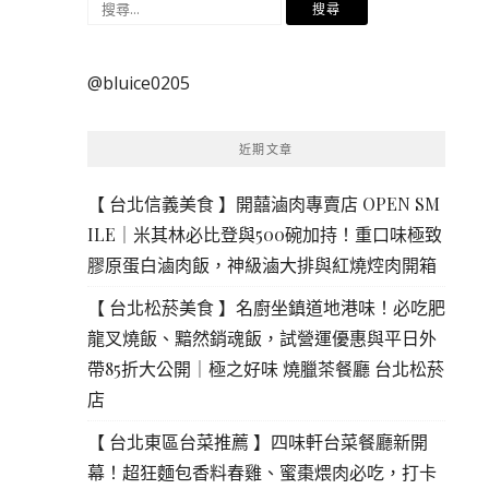
搜
尋
關
@bluice0205
鍵
字:
近期文章
【 台北信義美食 】開囍滷肉專賣店 OPEN SM
ILE｜米其林必比登與500碗加持！重口味極致
膠原蛋白滷肉飯，神級滷大排與紅燒焢肉開箱
【 台北松菸美食 】名廚坐鎮道地港味！必吃肥
龍叉燒飯、黯然銷魂飯，試營運優惠與平日外
帶85折大公開｜極之好味 燒臘茶餐廳 台北松菸
店
【 台北東區台菜推薦 】四味軒台菜餐廳新開
幕！超狂麵包香料春雞、蜜棗煨肉必吃，打卡