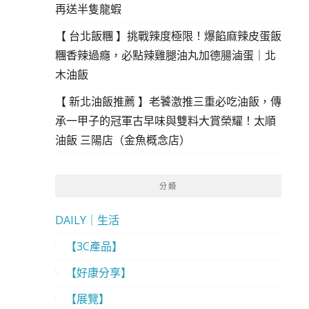
再送半隻龍蝦
【 台北飯糰 】挑戰辣度極限！爆餡麻辣皮蛋飯
糰香辣過癮，必點辣雞腿油丸加德腸滷蛋｜北
木油飯
【 新北油飯推薦 】老饕激推三重必吃油飯，傳
承一甲子的冠軍古早味與雙料大賞榮耀！太順
油飯 三陽店（金魚概念店）
分類
DAILY｜生活
【3C產品】
【好康分享】
【展覽】