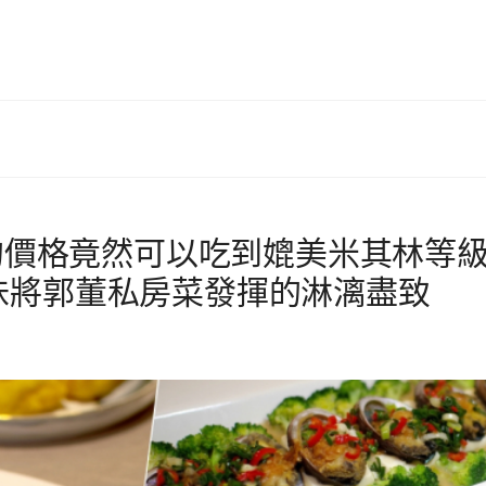
頭的價格竟然可以吃到媲美米其林等
味將郭董私房菜發揮的淋漓盡致