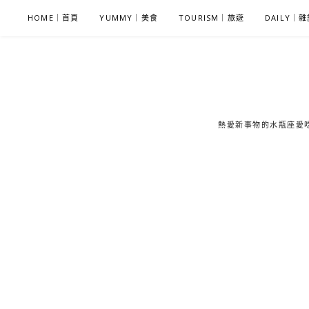
S
HOME｜首頁
YUMMY｜美食
TOURISM｜旅遊
DAILY｜
k
i
p
t
o
c
熱愛新事物的水瓶座愛吃鬼
o
n
t
e
n
t