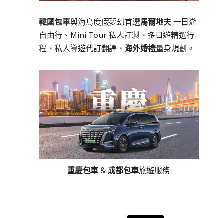
韓國包車
與海島度假夢幻首選
馬爾地夫
一日遊
自由行、Mini Tour 私人訂製、多日遊精選行
程、私人導遊代訂翻譯、
海外婚禮
量身規劃。
重慶包車
&
成都包車
旅遊服務