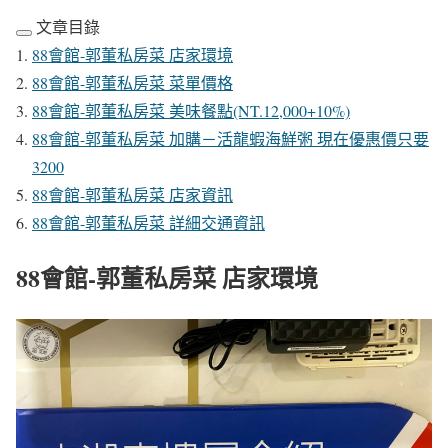
文章目錄
88會館-郭董私房菜 店家環境
88會館-郭董私房菜 菜單價格
88會館-郭董私房菜 美味餐點(NT.12,000+10%)
88會館-郭董私房菜 加購－活龍蝦海鮮粥 現在優惠價只要
3200
88會館-郭董私房菜 店家資訊
88會館-郭董私房菜 詳細交通資訊
88會館-郭董私房菜 店家環境