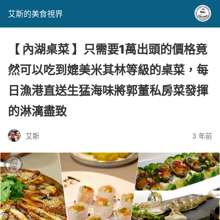
艾斯的美食視界
【 內湖桌菜 】只需要1萬出頭的價格竟
然可以吃到媲美米其林等級的桌菜，每
日漁港直送生猛海味將郭董私房菜發揮
的淋漓盡致
艾斯
3 年前