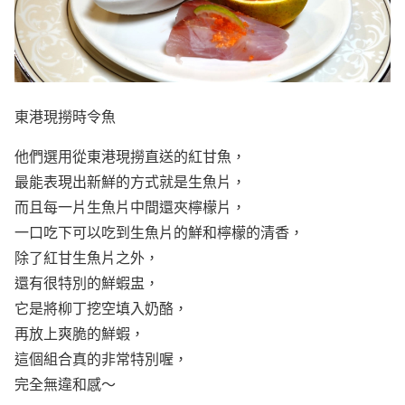
東港現撈時令魚
他們選用從東港現撈直送的紅甘魚，
最能表現出新鮮的方式就是生魚片，
而且每一片生魚片中間還夾檸檬片，
一口吃下可以吃到生魚片的鮮和檸檬的清香，
除了紅甘生魚片之外，
還有很特別的鮮蝦盅，
它是將柳丁挖空填入奶酪，
再放上爽脆的鮮蝦，
這個組合真的非常特別喔，
完全無違和感～