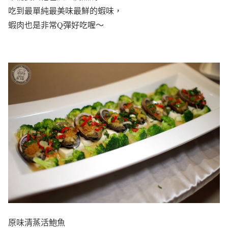
吃到最單純最美味最鮮的蝦味，
蝦肉也是非常Q彈好吃喔～
原味清蒸活鮑魚