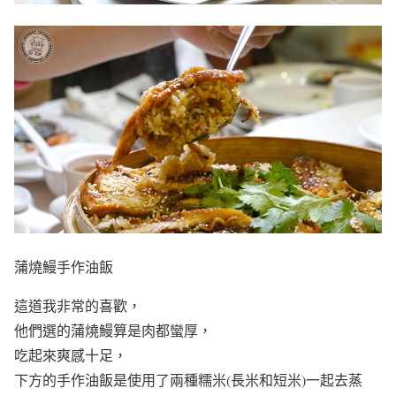
蒲燒鰻手作油飯
這道我非常的喜歡，
他們選的蒲燒鰻算是肉都蠻厚，
吃起來爽感十足，
下方的手作油飯是使用了兩種糯米(長米和短米)一起去蒸